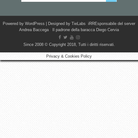
Powered by
WordPress
| Designed by
TieLabs
iRREsponsabile del server
Andrea Baccega Il padrone della baracca Diego Cervia
Since 2008 © Copyright 2018, Tutti i diritti riservati.
Privacy & Cookies Policy