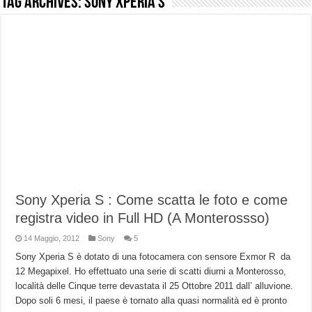
Tag Archives:
Sony Xperia S
NUASI B2-1: trascrizione e riassunti AI per le tue riunioni e lezioni universitarie
Dashcam 70mai A810 Lite: Piccola, 4K e molto efficace. Ecco come va in strada
NON Crederai a quanta LUCE fa questa Lampada Letour! – RECENSIONE
Cecotec Millor, recensione della mountain bike elettrica biammortizzata.
Chi l’ha detto che gli Open-Ear suonano male? Recensione EarFun Clip 2
BENKS OMNIWARRIOR: Più di un semplice vetro temperato!
Brondi Amico Vero 4G: Focus su SOS, sicurezza e controllo da remoto.
Brondi Amico VERO 4G : Focus su SOS e comandi da remoto
Sony Xperia S : Come scatta le foto e come
registra video in Full HD (A Monterossso)
14 Maggio, 2012
Sony
5
Sony Xperia S è dotato di una fotocamera con sensore Exmor R da
12 Megapixel. Ho effettuato una serie di scatti diurni a Monterosso,
località delle Cinque terre devastata il 25 Ottobre 2011 dall’ alluvione.
Dopo soli 6 mesi, il paese è tornato alla quasi normalità ed è pronto