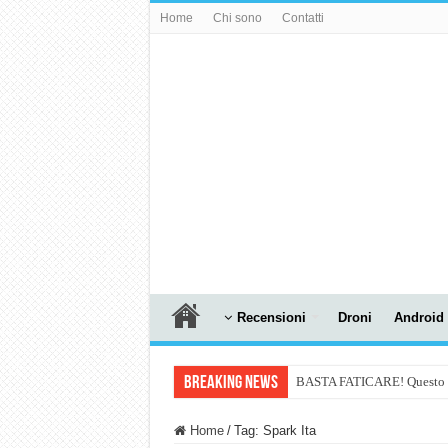
Home
Chi sono
Contatti
Recensioni
Droni
Android
Breaking News
BASTA FATICARE! Questo robo
PULISCE e SI SVUOTA DA S
Home
/
Tag:
Spark Ita
NUASI B2-1: trascrizione e ri