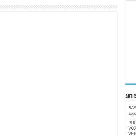
ccola, 4K e molto efficace. Ecco come va in strada
CE fa questa Lampada Letour! – RECENSIONE
della mountain bike elettrica biammortizzata.
n-Ear suonano male? Recensione EarFun Clip 2
i un semplice vetro temperato!
 su SOS, sicurezza e controllo da remoto.
cus su SOS e comandi da remoto
Artic
BAST
appo
PUL
V600
VER