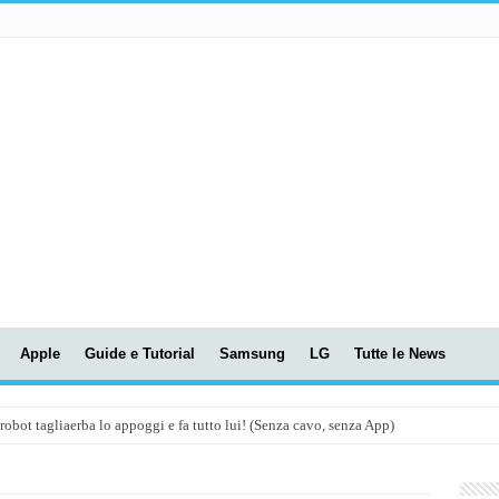
Apple
Guide e Tutorial
Samsung
LG
Tutte le News
t tagliaerba lo appoggi e fa tutto lui! (Senza cavo, senza App)
OLA! UWANT V600: Aspirapolvere senza fili con LASER VERDE!
assunti AI per le tue riunioni e lezioni universitarie