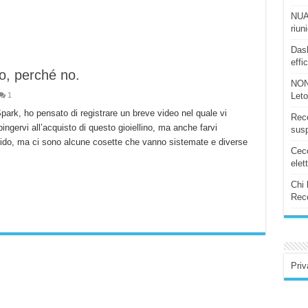
NUAS
riun
Dash
effi
lo, perché no.
NON
1
Let
Spark, ho pensato di registrare un breve video nel quale vi
Rece
ngervi all’acquisto di questo gioiellino, ma anche farvi
susp
lido, ma ci sono alcune cosette che vanno sistemate e diverse
Ceco
elet
Chi 
Rece
Priv