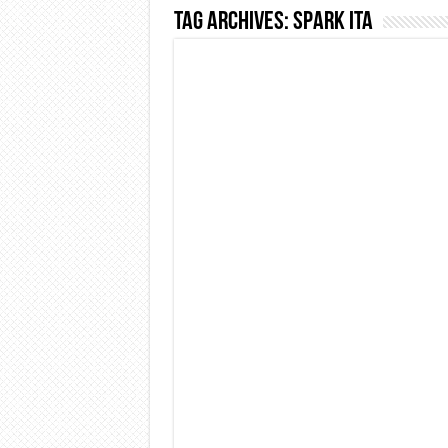
Tag Archives:
Spark Ita
Dashcam 70mai A810 Lite: Pi
NON Crederai a quanta LU
Cecotec Millor, recensione 
Chi l’ha detto che gli Ope
BENKS OMNIWARRIOR: Più d
Brondi Amico Vero 4G: Focus
Brondi Amico VERO 4G : Fo