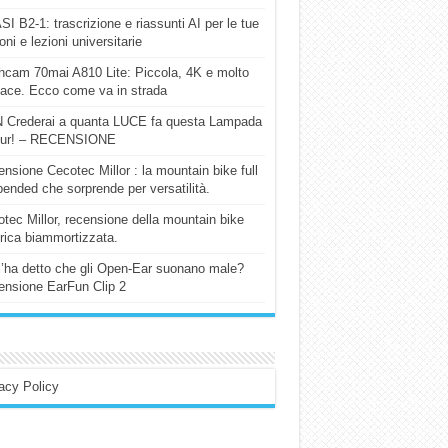
I B2-1: trascrizione e riassunti AI per le tue
ioni e lezioni universitarie
cam 70mai A810 Lite: Piccola, 4K e molto
cace. Ecco come va in strada
 Crederai a quanta LUCE fa questa Lampada
our! – RECENSIONE
nsione Cecotec Millor : la mountain bike full
ended che sorprende per versatilità.
tec Millor, recensione della mountain bike
trica biammortizzata.
l’ha detto che gli Open-Ear suonano male?
nsione EarFun Clip 2
acy Policy