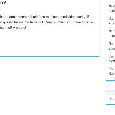
ro!
NUAS
su
i
riun
Summertime
Theme
che ho attulamente nel telefono mi piace condividerli con voi!
Dash
by
o questo bellissimo tema di PiZero, si chiama Summertime Lo
PiZero!
effi
issimo!! A presto!
NON
Let
Rece
susp
Ceco
elet
Chi 
Rece
Priv