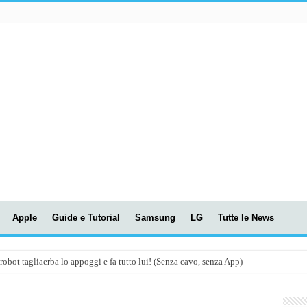
Apple
Guide e Tutorial
Samsung
LG
Tutte le News
t tagliaerba lo appoggi e fa tutto lui! (Senza cavo, senza App)
OLA! UWANT V600: Aspirapolvere senza fili con LASER VERDE!
assunti AI per le tue riunioni e lezioni universitarie