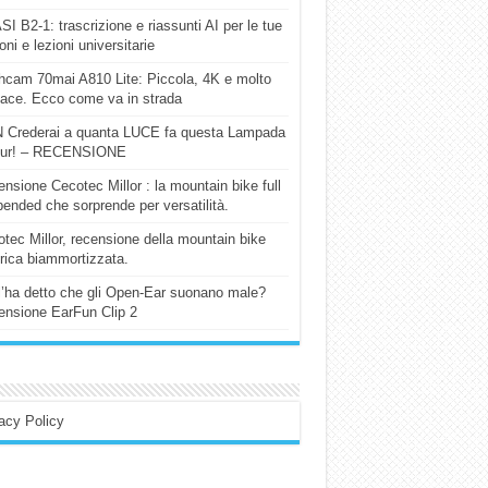
I B2-1: trascrizione e riassunti AI per le tue
ioni e lezioni universitarie
cam 70mai A810 Lite: Piccola, 4K e molto
cace. Ecco come va in strada
 Crederai a quanta LUCE fa questa Lampada
our! – RECENSIONE
nsione Cecotec Millor : la mountain bike full
ended che sorprende per versatilità.
tec Millor, recensione della mountain bike
trica biammortizzata.
l’ha detto che gli Open-Ear suonano male?
nsione EarFun Clip 2
acy Policy