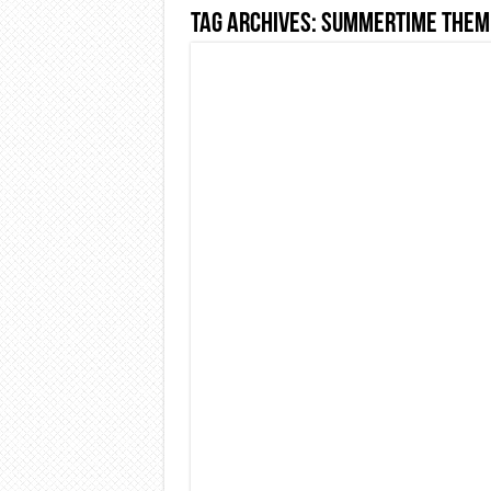
Tag Archives:
summertime them
Dashcam 70mai A810 Lite: Pi
NON Crederai a quanta LU
Cecotec Millor, recensione 
Chi l’ha detto che gli Ope
BENKS OMNIWARRIOR: Più d
Brondi Amico Vero 4G: Focus
Brondi Amico VERO 4G : Fo