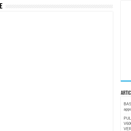
e
ccola, 4K e molto efficace. Ecco come va in strada
CE fa questa Lampada Letour! – RECENSIONE
della mountain bike elettrica biammortizzata.
n-Ear suonano male? Recensione EarFun Clip 2
i un semplice vetro temperato!
 su SOS, sicurezza e controllo da remoto.
cus su SOS e comandi da remoto
Artic
BAST
appo
PUL
V600
VER