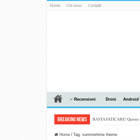
Home
Chi sono
Contatti
Recensioni
Droni
Android
Breaking News
BASTA FATICARE! Questo robo
PULISCE e SI SVUOTA DA S
Home
/
Tag:
summertime theme
NUASI B2-1: trascrizione e ri