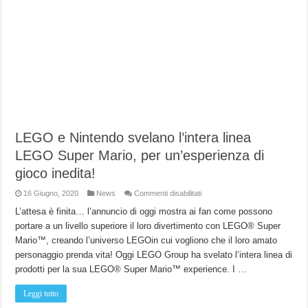
LEGO e Nintendo svelano l’intera linea
LEGO Super Mario, per un’esperienza di
gioco inedita!
su
16 Giugno, 2020
News
Commenti disabilitati
LEGO
e
L’attesa è finita… l’annuncio di oggi mostra ai fan come possono
Nintendo
portare a un livello superiore il loro divertimento con LEGO® Super
svelano
l’intera
Mario™, creando l’universo LEGOin cui vogliono che il loro amato
linea
LEGO
personaggio prenda vita! Oggi LEGO Group ha svelato l’intera linea di
Super
Mario,
prodotti per la sua LEGO® Super Mario™ experience. I …
per
un’esperienza
di
Leggi tutto
gioco
inedita!