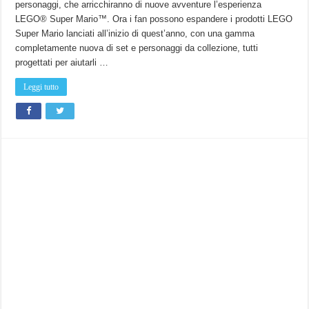
personaggi, che arricchiranno di nuove avventure l’esperienza
espansioni
di
LEGO® Super Mario™. Ora i fan possono espandere i prodotti LEGO
Lego
Super
Super Mario lanciati all’inizio di quest’anno, con una gamma
Mario,
ma
completamente nuova di set e personaggi da collezione, tutti
non
progettati per aiutarli …
entro
Natale.
Dal
Leggi tutto
1
Gennaio
2021.