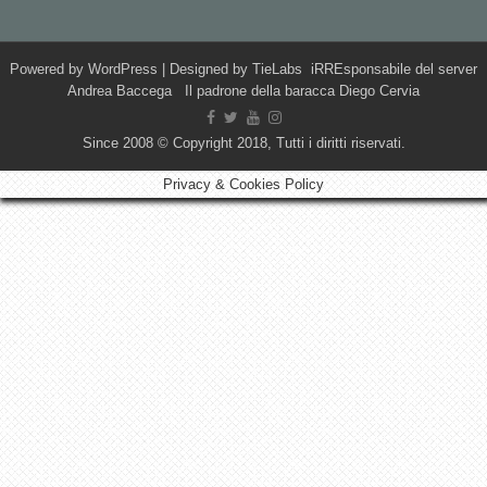
Powered by
WordPress
| Designed by
TieLabs
iRREsponsabile del server
Andrea Baccega Il padrone della baracca Diego Cervia
Since 2008 © Copyright 2018, Tutti i diritti riservati.
Privacy & Cookies Policy