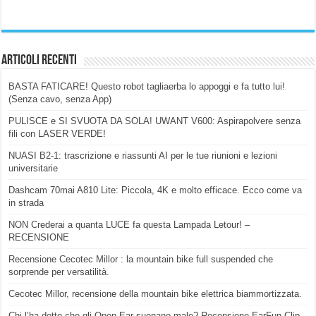
Articoli Recenti
BASTA FATICARE! Questo robot tagliaerba lo appoggi e fa tutto lui!
(Senza cavo, senza App)
PULISCE e SI SVUOTA DA SOLA! UWANT V600: Aspirapolvere senza
fili con LASER VERDE!
NUASI B2-1: trascrizione e riassunti AI per le tue riunioni e lezioni
universitarie
Dashcam 70mai A810 Lite: Piccola, 4K e molto efficace. Ecco come va
in strada
NON Crederai a quanta LUCE fa questa Lampada Letour! –
RECENSIONE
Recensione Cecotec Millor : la mountain bike full suspended che
sorprende per versatilità.
Cecotec Millor, recensione della mountain bike elettrica biammortizzata.
Chi l’ha detto che gli Open-Ear suonano male? Recensione EarFun Clip