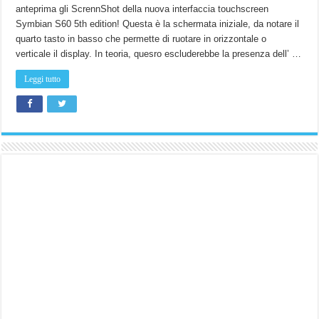
dell’
anteprima gli ScrennShot della nuova interfaccia touchscreen
interfaccia
Touch
Symbian S60 5th edition! Questa è la schermata iniziale, da notare il
Symbian
s60!
quarto tasto in basso che permette di ruotare in orizzontale o
verticale il display. In teoria, quesro escluderebbe la presenza dell’ …
Leggi tutto