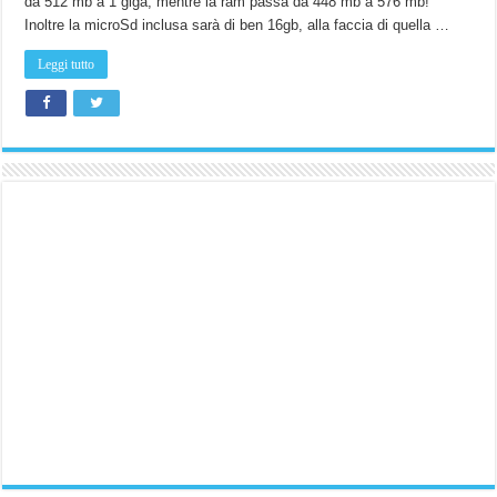
da 512 mb a 1 giga, mentre la ram passa da 448 mb a 576 mb!
Inoltre la microSd inclusa sarà di ben 16gb, alla faccia di quella …
Leggi tutto