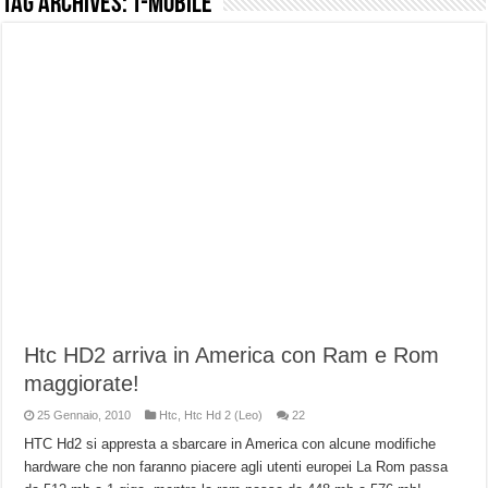
Tag Archives:
T-Mobile
NUASI B2-1: trascrizione e riassunti AI per le tue riunioni e lezioni universitarie
Dashcam 70mai A810 Lite: Piccola, 4K e molto efficace. Ecco come va in strada
NON Crederai a quanta LUCE fa questa Lampada Letour! – RECENSIONE
Cecotec Millor, recensione della mountain bike elettrica biammortizzata.
Chi l’ha detto che gli Open-Ear suonano male? Recensione EarFun Clip 2
BENKS OMNIWARRIOR: Più di un semplice vetro temperato!
Brondi Amico Vero 4G: Focus su SOS, sicurezza e controllo da remoto.
Brondi Amico VERO 4G : Focus su SOS e comandi da remoto
Htc HD2 arriva in America con Ram e Rom
maggiorate!
25 Gennaio, 2010
Htc
,
Htc Hd 2 (Leo)
22
HTC Hd2 si appresta a sbarcare in America con alcune modifiche
hardware che non faranno piacere agli utenti europei La Rom passa