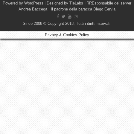
Powered by
WordPress
| Designed by
TieLabs
iRREsponsabile del server
Andrea Baccega Il padrone della baracca Diego Cervia
Since 2008 © Copyright 2018, Tutti i diritti riservati.
Privacy & Cookies Policy