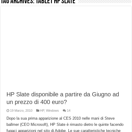
Tag Archives:
Tablet HP Slate
NUASI B2-1: trascrizione e riassunti AI per le tue riunioni e lezioni universitarie
Dashcam 70mai A810 Lite: Piccola, 4K e molto efficace. Ecco come va in strada
NON Crederai a quanta LUCE fa questa Lampada Letour! – RECENSIONE
Cecotec Millor, recensione della mountain bike elettrica biammortizzata.
Chi l’ha detto che gli Open-Ear suonano male? Recensione EarFun Clip 2
BENKS OMNIWARRIOR: Più di un semplice vetro temperato!
Brondi Amico Vero 4G: Focus su SOS, sicurezza e controllo da remoto.
Brondi Amico VERO 4G : Focus su SOS e comandi da remoto
HP Slate disponibile a partire da Giugno ad
un prezzo di 400 euro?
19 Marzo, 2010
HP
,
Windows
14
Dopo la sua prima apparizione al CES 2010 nelle mani di Steve
ballmer (CEO Microsoft), HP Slate è rimasto dietro le quinte facendo
fugaci apparizioni nel sito di Adobe. Le sue caratteristiche tecniche