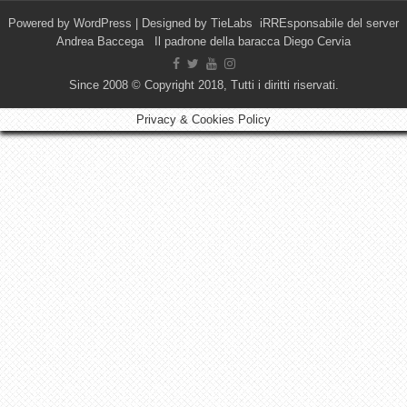
Powered by
WordPress
| Designed by
TieLabs
iRREsponsabile del server
Andrea Baccega Il padrone della baracca Diego Cervia
Since 2008 © Copyright 2018, Tutti i diritti riservati.
Privacy & Cookies Policy