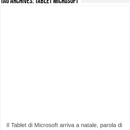
Tag Archives:
tablet Microsoft
NUASI B2-1: trascrizione e riassunti AI per le tue riunioni e lezioni universitarie
Dashcam 70mai A810 Lite: Piccola, 4K e molto efficace. Ecco come va in strada
NON Crederai a quanta LUCE fa questa Lampada Letour! – RECENSIONE
Cecotec Millor, recensione della mountain bike elettrica biammortizzata.
Chi l’ha detto che gli Open-Ear suonano male? Recensione EarFun Clip 2
BENKS OMNIWARRIOR: Più di un semplice vetro temperato!
Brondi Amico Vero 4G: Focus su SOS, sicurezza e controllo da remoto.
Brondi Amico VERO 4G : Focus su SOS e comandi da remoto
Il Tablet di Microsoft arriva a natale, parola di