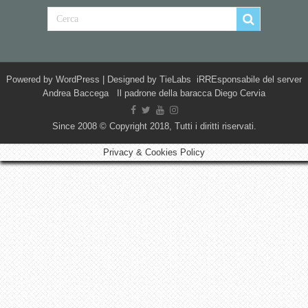
Powered by
WordPress
| Designed by
TieLabs
iRREsponsabile del server
Andrea Baccega Il padrone della baracca Diego Cervia
Since 2008 © Copyright 2018, Tutti i diritti riservati.
Privacy & Cookies Policy