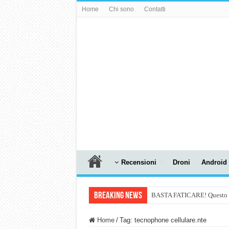
Home
Chi sono
Contatti
Recensioni
Droni
Android
Breaking News
BASTA FATICARE! Questo robo
PULISCE e SI SVUOTA DA S
Home
/
Tag:
tecnophone cellulare.nte
NUASI B2-1: trascrizione e ri