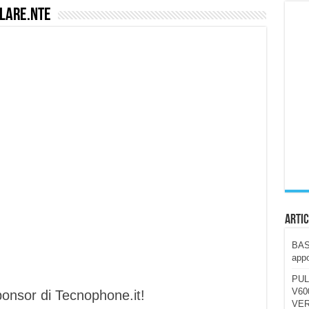
lare.nte
ccola, 4K e molto efficace. Ecco come va in strada
CE fa questa Lampada Letour! – RECENSIONE
della mountain bike elettrica biammortizzata.
n-Ear suonano male? Recensione EarFun Clip 2
i un semplice vetro temperato!
 su SOS, sicurezza e controllo da remoto.
cus su SOS e comandi da remoto
Artic
BAST
appo
PUL
V600
ponsor di Tecnophone.it!
VER