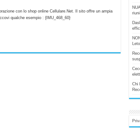
NUAS
azione con lo shop online Cellulare.Net. Il sito offre un ampia
riun
 Eccovi qualche esempio : {IMU_468_60}
Dash
effi
NON
Let
Rece
susp
Ceco
elet
Chi 
Rece
Priv