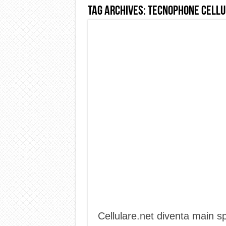
Tag Archives:
tecnophone cellu
Dashcam 70mai A810 Lite: Pi
NON Crederai a quanta LU
Cecotec Millor, recensione 
Chi l’ha detto che gli Ope
BENKS OMNIWARRIOR: Più d
Brondi Amico Vero 4G: Focus
Brondi Amico VERO 4G : Fo
Cellulare.net diventa main s