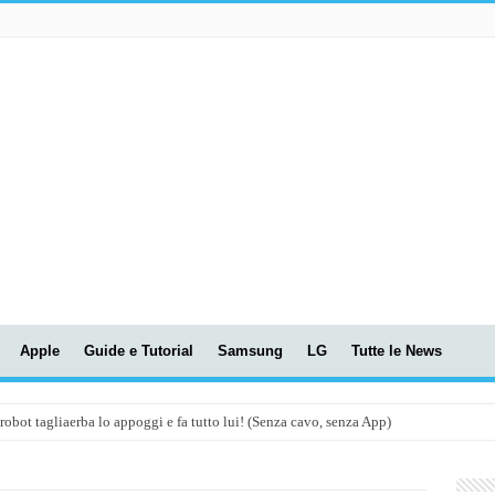
Apple
Guide e Tutorial
Samsung
LG
Tutte le News
t tagliaerba lo appoggi e fa tutto lui! (Senza cavo, senza App)
OLA! UWANT V600: Aspirapolvere senza fili con LASER VERDE!
assunti AI per le tue riunioni e lezioni universitarie