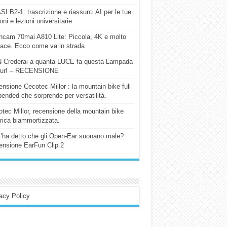
I B2-1: trascrizione e riassunti AI per le tue
ioni e lezioni universitarie
cam 70mai A810 Lite: Piccola, 4K e molto
cace. Ecco come va in strada
 Crederai a quanta LUCE fa questa Lampada
our! – RECENSIONE
nsione Cecotec Millor : la mountain bike full
ended che sorprende per versatilità.
tec Millor, recensione della mountain bike
trica biammortizzata.
l’ha detto che gli Open-Ear suonano male?
nsione EarFun Clip 2
acy Policy