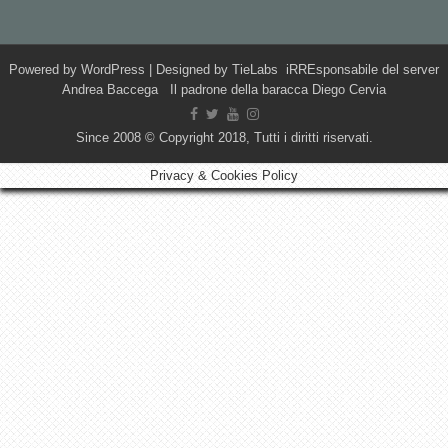
Powered by
WordPress
| Designed by
TieLabs
iRREsponsabile del server
Andrea Baccega Il padrone della baracca Diego Cervia
Since 2008 © Copyright 2018, Tutti i diritti riservati.
Privacy & Cookies Policy