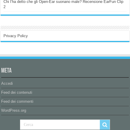
Chi l’ha detto che gli Open-Ear suonano male? Recensione EarFun Clip
2
Privacy Policy
Meta
Accedi
Feed dei contenuti
Feed dei commenti
WordPress.org