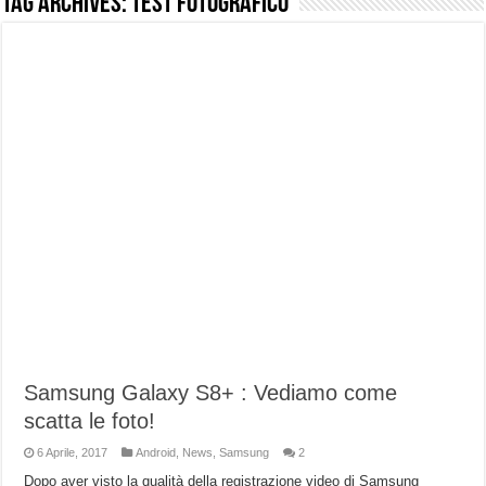
Tag Archives:
test fotografico
NUASI B2-1: trascrizione e riassunti AI per le tue riunioni e lezioni universitarie
Dashcam 70mai A810 Lite: Piccola, 4K e molto efficace. Ecco come va in strada
NON Crederai a quanta LUCE fa questa Lampada Letour! – RECENSIONE
Cecotec Millor, recensione della mountain bike elettrica biammortizzata.
Chi l’ha detto che gli Open-Ear suonano male? Recensione EarFun Clip 2
BENKS OMNIWARRIOR: Più di un semplice vetro temperato!
Brondi Amico Vero 4G: Focus su SOS, sicurezza e controllo da remoto.
Brondi Amico VERO 4G : Focus su SOS e comandi da remoto
Samsung Galaxy S8+ : Vediamo come
scatta le foto!
6 Aprile, 2017
Android
,
News
,
Samsung
2
Dopo aver visto la qualità della registrazione video di Samsung