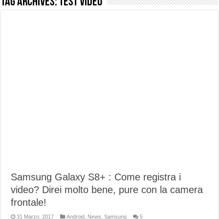
Tag Archives:
Test video
NUASI B2-1: trascrizione e riassunti AI per le tue riunioni e lezioni universitarie
Dashcam 70mai A810 Lite: Piccola, 4K e molto efficace. Ecco come va in strada
NON Crederai a quanta LUCE fa questa Lampada Letour! – RECENSIONE
Cecotec Millor, recensione della mountain bike elettrica biammortizzata.
Chi l’ha detto che gli Open-Ear suonano male? Recensione EarFun Clip 2
BENKS OMNIWARRIOR: Più di un semplice vetro temperato!
Brondi Amico Vero 4G: Focus su SOS, sicurezza e controllo da remoto.
Brondi Amico VERO 4G : Focus su SOS e comandi da remoto
Samsung Galaxy S8+ : Come registra i
video? Direi molto bene, pure con la camera
frontale!
31 Marzo, 2017
Android
,
News
,
Samsung
5