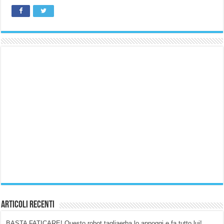
Articoli Recenti
BASTA FATICARE! Questo robot tagliaerba lo appoggi e fa tutto lui!