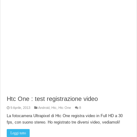
Htc One : test registrazione video
9 Aprile, 2013
Android
,
Htc
,
Htc One
8
La fotocamera Ultrapixel di Htc One registra video in Full HD a 30
fps, con suono stereo. Ho registrato tre diversi video, vediamoli!
Leggi tutto