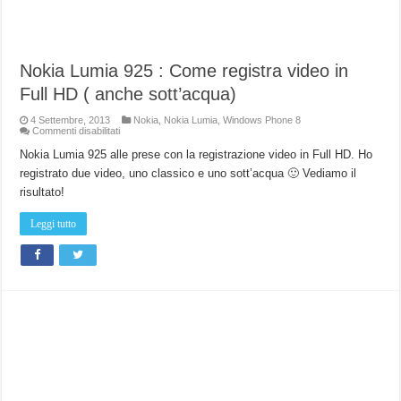
Nokia Lumia 925 : Come registra video in
Full HD ( anche sott’acqua)
4 Settembre, 2013
Nokia
,
Nokia Lumia
,
Windows Phone 8
su
Commenti disabilitati
Nokia
Lumia
Nokia Lumia 925 alle prese con la registrazione video in Full HD. Ho
925
registrato due video, uno classico e uno sott’acqua 🙂 Vediamo il
:
Come
risultato!
registra
video
in
Leggi tutto
Full
HD
(
anche
sott’acqua)