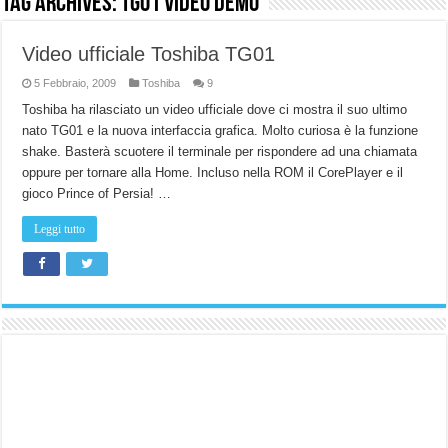
Tag Archives:
TG01 Video Demo
NUASI B2-1: trascrizione e riassunti AI per le tue riunioni e lezioni universitarie
Video ufficiale Toshiba TG01
Dashcam 70mai A810 Lite: Piccola, 4K e molto efficace. Ecco come va in strada
5 Febbraio, 2009
Toshiba
9
NON Crederai a quanta LUCE fa questa Lampada Letour! – RECENSIONE
Toshiba ha rilasciato un video ufficiale dove ci mostra il suo ultimo
Cecotec Millor, recensione della mountain bike elettrica biammortizzata.
nato TG01 e la nuova interfaccia grafica. Molto curiosa è la funzione
shake. Basterà scuotere il terminale per rispondere ad una chiamata
Chi l’ha detto che gli Open-Ear suonano male? Recensione EarFun Clip 2
oppure per tornare alla Home. Incluso nella ROM il CorePlayer e il
BENKS OMNIWARRIOR: Più di un semplice vetro temperato!
gioco Prince of Persia! …
Brondi Amico Vero 4G: Focus su SOS, sicurezza e controllo da remoto.
Leggi tutto
Brondi Amico VERO 4G : Focus su SOS e comandi da remoto