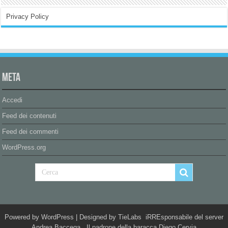
Privacy Policy
Meta
Accedi
Feed dei contenuti
Feed dei commenti
WordPress.org
Powered by
WordPress
| Designed by
TieLabs
iRREsponsabile del server
Andrea Baccega Il padrone della baracca Diego Cervia