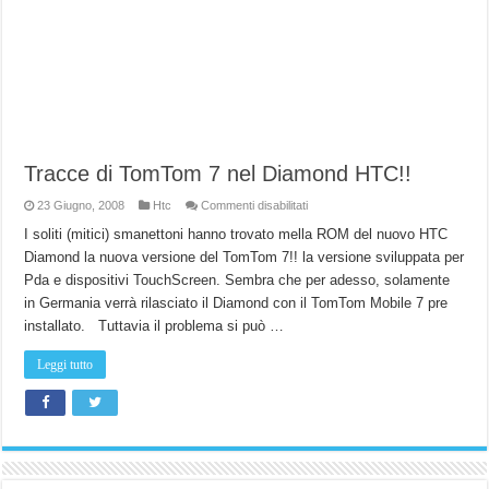
Tracce di TomTom 7 nel Diamond HTC!!
su
23 Giugno, 2008
Htc
Commenti disabilitati
Tracce
di
I soliti (mitici) smanettoni hanno trovato mella ROM del nuovo HTC
TomTom
Diamond la nuova versione del TomTom 7!! la versione sviluppata per
7
nel
Pda e dispositivi TouchScreen. Sembra che per adesso, solamente
Diamond
HTC!!
in Germania verrà rilasciato il Diamond con il TomTom Mobile 7 pre
installato. Tuttavia il problema si può …
Leggi tutto