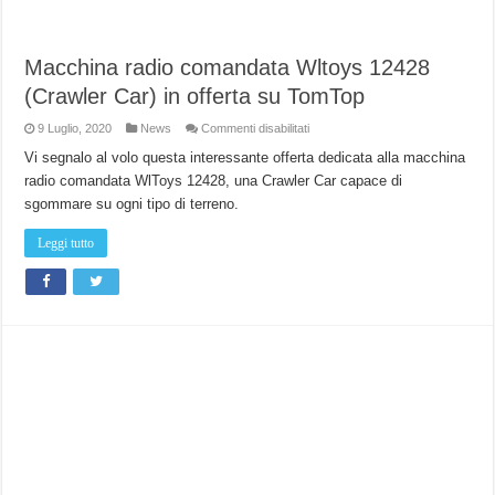
Macchina radio comandata Wltoys 12428
(Crawler Car) in offerta su TomTop
su
9 Luglio, 2020
News
Commenti disabilitati
Macchina
radio
Vi segnalo al volo questa interessante offerta dedicata alla macchina
comandata
radio comandata WlToys 12428, una Crawler Car capace di
Wltoys
12428
sgommare su ogni tipo di terreno.
(Crawler
Car)
in
Leggi tutto
offerta
su
TomTop