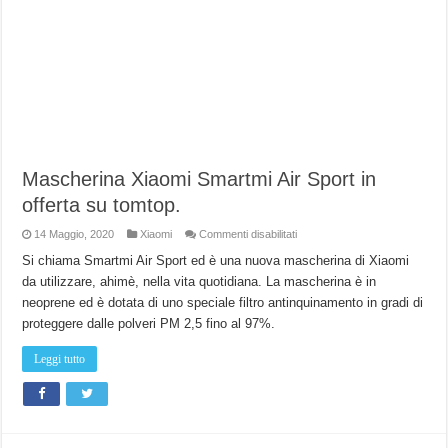
Mascherina Xiaomi Smartmi Air Sport in
offerta su tomtop.
su
14 Maggio, 2020
Xiaomi
Commenti disabilitati
Mascherina
Xiaomi
Si chiama Smartmi Air Sport ed è una nuova mascherina di Xiaomi
Smartmi
da utilizzare, ahimè, nella vita quotidiana. La mascherina è in
Air
Sport
neoprene ed è dotata di uno speciale filtro antinquinamento in gradi di
in
offerta
proteggere dalle polveri PM 2,5 fino al 97%.
su
tomtop.
Leggi tutto