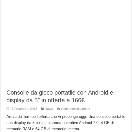
Consolle da gioco portatile con Android e
display da 5″ in offerta a 166€
su
16 Dicembre, 2018
News
Commenti disabilitati
Consolle
da
Arriva da Tomtop l’offerta che vi propongo oggi. Una consolle portatile
gioco
con display da 5 pollici, sistema operativo Android 7.0, 4 GB di
portatile
con
memoria RAM e 64 GB di memoria interna.
Android