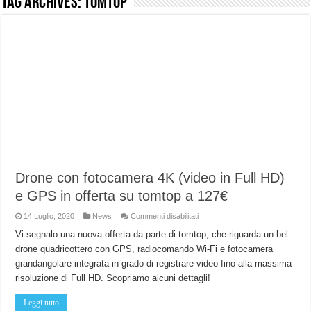
Tag Archives:
tomtop
NUASI B2-1: trascrizione e riassunti AI per le tue riunioni e lezioni universitarie
Dashcam 70mai A810 Lite: Piccola, 4K e molto efficace. Ecco come va in strada
NON Crederai a quanta LUCE fa questa Lampada Letour! – RECENSIONE
Cecotec Millor, recensione della mountain bike elettrica biammortizzata.
Chi l’ha detto che gli Open-Ear suonano male? Recensione EarFun Clip 2
BENKS OMNIWARRIOR: Più di un semplice vetro temperato!
Brondi Amico Vero 4G: Focus su SOS, sicurezza e controllo da remoto.
Brondi Amico VERO 4G : Focus su SOS e comandi da remoto
Drone con fotocamera 4K (video in Full HD)
e GPS in offerta su tomtop a 127€
su
14 Luglio, 2020
News
Commenti disabilitati
Drone
con
Vi segnalo una nuova offerta da parte di tomtop, che riguarda un bel
fotocamera
drone quadricottero con GPS, radiocomando Wi-Fi e fotocamera
4K
(video
grandangolare integrata in grado di registrare video fino alla massima
in
Full
risoluzione di Full HD. Scopriamo alcuni dettagli!
HD)
e
GPS
Leggi tutto
in