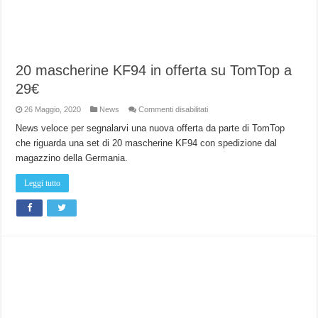
20 mascherine KF94 in offerta su TomTop a
29€
su
26 Maggio, 2020
News
Commenti disabilitati
20
mascherine
News veloce per segnalarvi una nuova offerta da parte di TomTop
KF94
che riguarda una set di 20 mascherine KF94 con spedizione dal
in
offerta
magazzino della Germania.
su
TomTop
a
Leggi tutto
29€