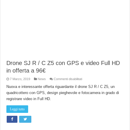
Drone SJ R / C Z5 con GPS e video Full HD
in offerta a 96€
su
7 Marzo, 2019
News
Commenti disabilitati
Drone
SJ
Nuova e interessante offerta riguardante il drone SJ R / C Z5, un
R
quadricottero con GPS, design pieghevole e fotocamera in grado di
/
C
registrare video in Full HD.
Z5
con
GPS
Leggi tutto
e
video
Full
HD
in
offerta