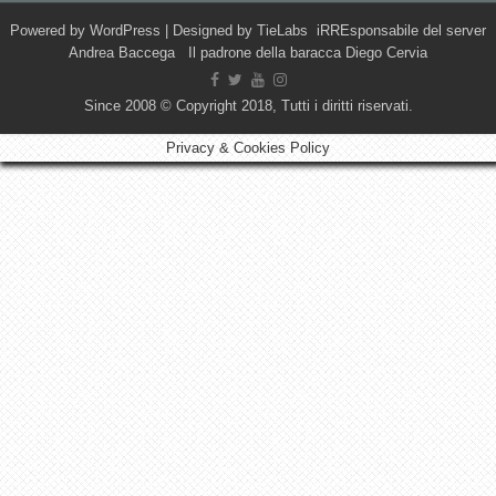
Powered by
WordPress
| Designed by
TieLabs
iRREsponsabile del server
Andrea Baccega Il padrone della baracca Diego Cervia
Since 2008 © Copyright 2018, Tutti i diritti riservati.
Privacy & Cookies Policy