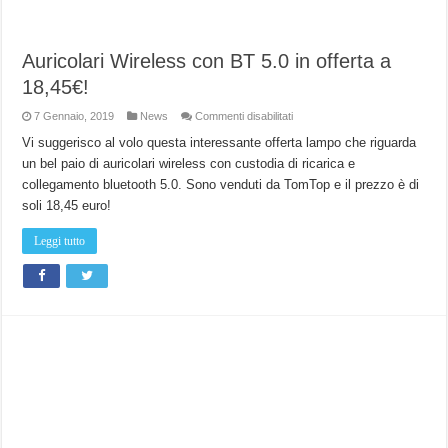
Auricolari Wireless con BT 5.0 in offerta a
18,45€!
su
7 Gennaio, 2019
News
Commenti disabilitati
Auricolari
Wireless
Vi suggerisco al volo questa interessante offerta lampo che riguarda
con
un bel paio di auricolari wireless con custodia di ricarica e
BT
5.0
collegamento bluetooth 5.0. Sono venduti da TomTop e il prezzo è di
in
offerta
soli 18,45 euro!
a
18,45€!
Leggi tutto