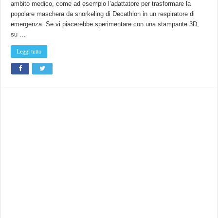
ambito medico, come ad esempio l’adattatore per trasformare la
su
TomTop
popolare maschera da snorkeling di Decathlon in un respiratore di
a
249€
emergenza. Se vi piacerebbe sperimentare con una stampante 3D,
su …
Leggi tutto