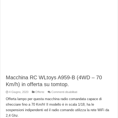
Macchina RC WLtoys A959-B (4WD – 70
Km/h) in offerta su tomtop.
su
4 Giugno, 2020
Offerte
Commenti disabilitati
Macchina
RC
Offerta lampo per questa macchina radio comandata capace di
WLtoys
sfrecciare fino a 70 Km/h! Il modello è in scala 1/18, ha le
A959-
B
sospensioni indipendenti ed il radio comando utilizza la rete WiFi da
(4WD
–
2,4 Ghz.
70