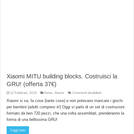
Xiaomi MITU building blocks. Costruisci la
GRU! (offerta 37€)
su
12 Febbraio, 2019
News
,
Xiaomi
Commenti disabilitati
Xiaomi
MITU
Xiaomi si sa, fa cose (tante cose) e non potevano mancare i giochi
building
per bambini (adulti compresi è!) Oggi vi parlo di un set di costruzioni
blocks.
Costruisci
formato da ben 720 pezzi, che una volta assemblati, prenderanno la
la
GRU!
forma di una bellissima GRU!
(offerta
37€)
Leggi tutto