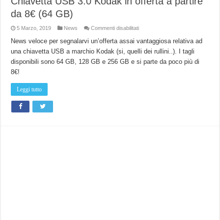
Chiavetta USB 3.0 Kodak in offerta a partire
da 8€ (64 GB)
su
5 Marzo, 2019
News
Commenti disabilitati
Chiavetta
USB
News veloce per segnalarvi un’offerta assai vantaggiosa relativa ad
3.0
una chiavetta USB a marchio Kodak (si, quelli dei rullini..). I tagli
Kodak
in
disponibili sono 64 GB, 128 GB e 256 GB e si parte da poco più di
offerta
a
8€!
partire
da
8€
Leggi tutto
(64
GB)