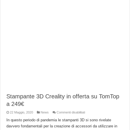
Stampante 3D Creality in offerta su TomTop
a 249€
su
22 Maggio, 2020
News
Commenti disabilitati
Stampante
3D
In questo periodo di pandemia le stampanti 3D si sono rivelate
Creality
davvero fondamentali per la creazione di accessori da utilizzare in
in
offerta