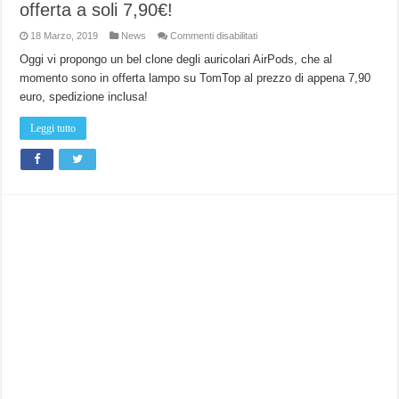
offerta a soli 7,90€!
su
18 Marzo, 2019
News
Commenti disabilitati
Auricolari
Wireless
Oggi vi propongo un bel clone degli auricolari AirPods, che al
i11
momento sono in offerta lampo su TomTop al prezzo di appena 7,90
TWS
con
euro, spedizione inclusa!
BT
5.0
in
Leggi tutto
offerta
a
soli
7,90€!