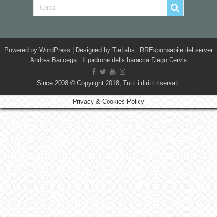
Powered by
WordPress
| Designed by
TieLabs
iRREsponsabile del server
Andrea Baccega Il padrone della baracca Diego Cervia
Since 2008 © Copyright 2018, Tutti i diritti riservati.
Privacy & Cookies Policy