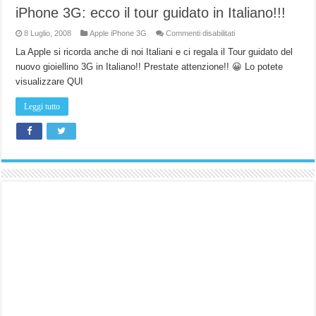
iPhone 3G: ecco il tour guidato in Italiano!!!
su
8 Luglio, 2008
Apple iPhone 3G
Commenti disabilitati
iPhone
3G:
La Apple si ricorda anche di noi Italiani e ci regala il Tour guidato del
ecco
nuovo gioiellino 3G in Italiano!! Prestate attenzione!! 😀 Lo potete
il
tour
visualizzare QUI
guidato
in
Italiano!!!
Leggi tutto