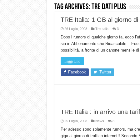
Tag Archives:
TRE Dati plus
Dashcam 70mai A810 Lite: Pi
TRE Italia: 1 GB al giorno d
NON Crederai a quanta LU
26 Luglio, 2008
Cecotec Millor, recensione 
Tre Italia
3
Dopo i rumors di qualche giorno fa, ecco l’uf
Chi l’ha detto che gli Ope
sia in Abbonamento che Ricaricabile. Ecco il
BENKS OMNIWARRIOR: Più d
possibilità, a fronte di un canone mensile d
Brondi Amico Vero 4G: Focus
Leggi tutto
Brondi Amico VERO 4G : Fo
Facebook
Twitter
TRE Italia : in arrivo una tar
25 Luglio, 2008
News
8
Per adesso sono solamente rumors, ma credo
giga al giorno di traffico internet!! Secondo