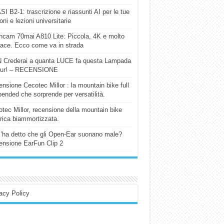
I B2-1: trascrizione e riassunti AI per le tue
ioni e lezioni universitarie
cam 70mai A810 Lite: Piccola, 4K e molto
cace. Ecco come va in strada
 Crederai a quanta LUCE fa questa Lampada
our! – RECENSIONE
nsione Cecotec Millor : la mountain bike full
ended che sorprende per versatilità.
tec Millor, recensione della mountain bike
trica biammortizzata.
l’ha detto che gli Open-Ear suonano male?
nsione EarFun Clip 2
acy Policy