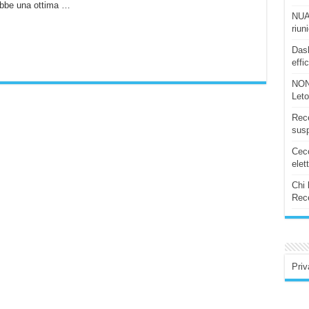
rebbe una ottima …
NUAS
riun
Dash
effi
NON
Let
Rece
susp
Ceco
elet
Chi 
Rece
Priv