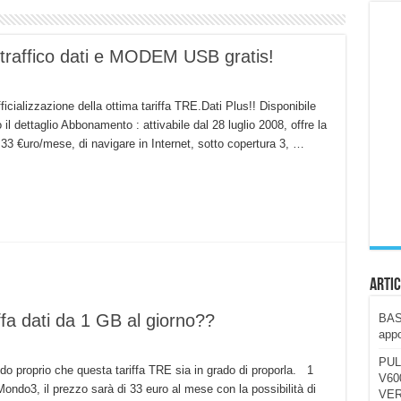
ccola, 4K e molto efficace. Ecco come va in strada
i traffico dati e MODEM USB gratis!
CE fa questa Lampada Letour! – RECENSIONE
della mountain bike elettrica biammortizzata.
ficializzazione della ottima tariffa TRE.Dati Plus!! Disponibile
n-Ear suonano male? Recensione EarFun Clip 2
 dettaglio Abbonamento : attivabile dal 28 luglio 2008, offre la
i un semplice vetro temperato!
i 33 €uro/mese, di navigare in Internet, sotto copertura 3, …
 su SOS, sicurezza e controllo da remoto.
cus su SOS e comandi da remoto
Artic
iffa dati da 1 GB al giorno??
BAST
appo
PUL
 proprio che questa tariffa TRE sia in grado di proporla. 1
V600
 Mondo3, il prezzo sarà di 33 euro al mese con la possibilità di
VER