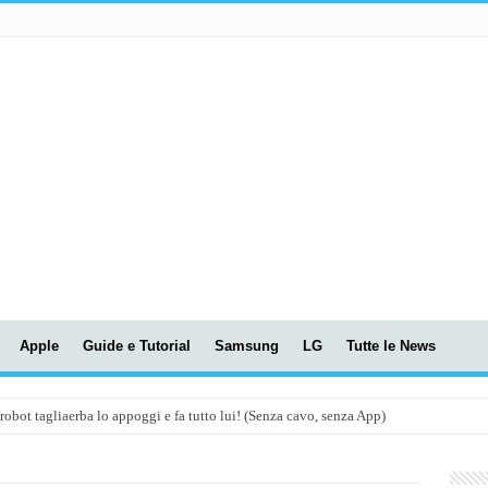
Apple
Guide e Tutorial
Samsung
LG
Tutte le News
t tagliaerba lo appoggi e fa tutto lui! (Senza cavo, senza App)
OLA! UWANT V600: Aspirapolvere senza fili con LASER VERDE!
assunti AI per le tue riunioni e lezioni universitarie