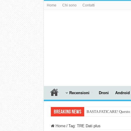
Home
Chi sono
Contatti
Recensioni
Droni
Android
Breaking News
BASTA FATICARE! Questo robo
PULISCE e SI SVUOTA DA S
Home
/
Tag:
TRE Dati plus
NUASI B2-1: trascrizione e ri