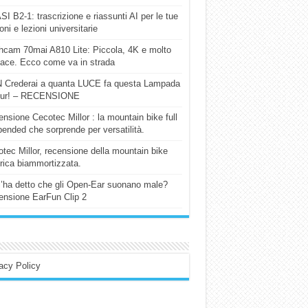
I B2-1: trascrizione e riassunti AI per le tue
ioni e lezioni universitarie
cam 70mai A810 Lite: Piccola, 4K e molto
cace. Ecco come va in strada
 Crederai a quanta LUCE fa questa Lampada
our! – RECENSIONE
nsione Cecotec Millor : la mountain bike full
ended che sorprende per versatilità.
tec Millor, recensione della mountain bike
trica biammortizzata.
l’ha detto che gli Open-Ear suonano male?
nsione EarFun Clip 2
acy Policy