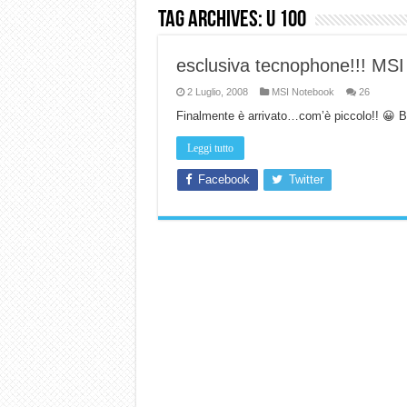
Tag Archives:
u 100
Dashcam 70mai A810 Lite: Pi
NON Crederai a quanta LU
esclusiva tecnophone!!! M
Cecotec Millor, recensione 
2 Luglio, 2008
MSI Notebook
26
Chi l’ha detto che gli Ope
Finalmente è arrivato…com’è piccolo!! 😀 Ba
BENKS OMNIWARRIOR: Più d
Leggi tutto
Brondi Amico Vero 4G: Focus
Facebook
Twitter
Brondi Amico VERO 4G : Fo