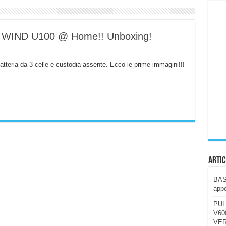
ccola, 4K e molto efficace. Ecco come va in strada
CE fa questa Lampada Letour! – RECENSIONE
SI WIND U100 @ Home!! Unboxing!
della mountain bike elettrica biammortizzata.
n-Ear suonano male? Recensione EarFun Clip 2
tteria da 3 celle e custodia assente. Ecco le prime immagini!!!
i un semplice vetro temperato!
 su SOS, sicurezza e controllo da remoto.
cus su SOS e comandi da remoto
Artic
BAST
appo
PUL
V600
VER