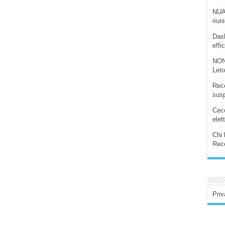
NUAS
riun
Dash
effi
NON
Let
Rece
susp
Ceco
elet
Chi 
Rece
Priv