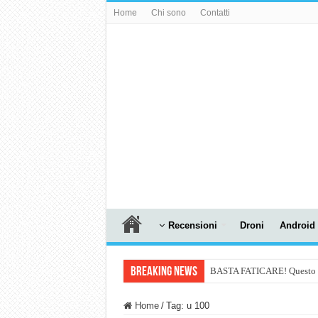
Home
Chi sono
Contatti
Recensioni
Droni
Android
Breaking News
BASTA FATICARE! Questo robo
PULISCE e SI SVUOTA DA S
Home
/
Tag:
u 100
NUASI B2-1: trascrizione e ri