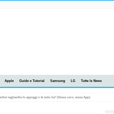
Apple
Guide e Tutorial
Samsung
LG
Tutte le News
t tagliaerba lo appoggi e fa tutto lui! (Senza cavo, senza App)
OLA! UWANT V600: Aspirapolvere senza fili con LASER VERDE!
assunti AI per le tue riunioni e lezioni universitarie