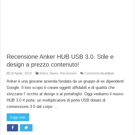
Recensione Anker HUB USB 3.0. Stile e
design a prezzo contenuto!
su
18 Aprile, 2014
Anker
,
News
,
Recensioni
Commenti disabilitati
Recensione
Anker
Anker è una giovane azienda fondata da un gruppo di ex dipendenti
HUB
Google. Il loro scopo è creare oggetti affidabili e di qualità che
USB
3.0.
strizzano l’ occhio al design e al portafoglio. Oggi vediamo il nuovo
Stile
e
HUB 3.0 4 porte, un moltiplicatore di porte USB dotato di
design
a
connessione 3.0 dal corpo …
prezzo
contenuto!
Leggi tutto