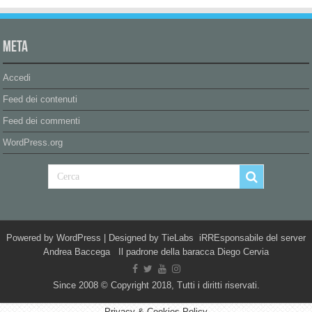
Meta
Accedi
Feed dei contenuti
Feed dei commenti
WordPress.org
Powered by
WordPress
| Designed by
TieLabs
iRREsponsabile del server
Andrea Baccega Il padrone della baracca Diego Cervia
Since 2008 © Copyright 2018, Tutti i diritti riservati.
Privacy & Cookies Policy