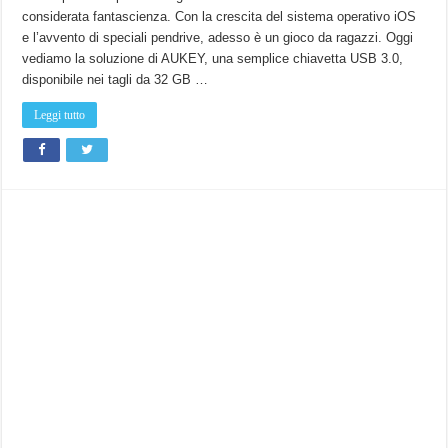
flash
considerata fantascienza. Con la crescita del sistema operativo iOS
drive
64
e l’avvento di speciali pendrive, adesso è un gioco da ragazzi. Oggi
GB
con
vediamo la soluzione di AUKEY, una semplice chiavetta USB 3.0,
connettor
Lightning.
disponibile nei tagli da 32 GB …
Leggi tutto