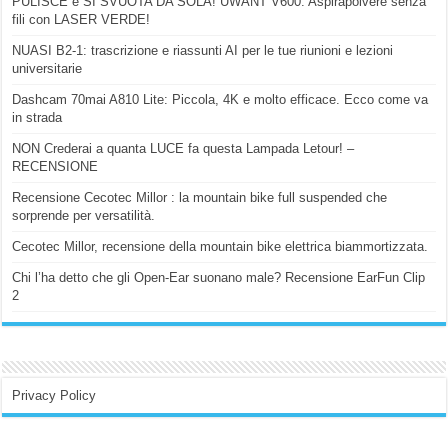
PULISCE e SI SVUOTA DA SOLA! UWANT V600: Aspirapolvere senza
fili con LASER VERDE!
NUASI B2-1: trascrizione e riassunti AI per le tue riunioni e lezioni
universitarie
Dashcam 70mai A810 Lite: Piccola, 4K e molto efficace. Ecco come va
in strada
NON Crederai a quanta LUCE fa questa Lampada Letour! –
RECENSIONE
Recensione Cecotec Millor : la mountain bike full suspended che
sorprende per versatilità.
Cecotec Millor, recensione della mountain bike elettrica biammortizzata.
Chi l’ha detto che gli Open-Ear suonano male? Recensione EarFun Clip
2
Privacy Policy