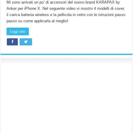
migliori
Mi sono arrivati un po’ di accessori del nuovo brand KARAPAX by
accessori
Anker per iPhone X. Nel seguente video vi mostro 4 modelli di cover,
ANKER
per
il carica batteria wireless e la pellicola in vetro con le istruzioni passo
il
tuo
passo su come applicarla al meglio!
iPhone
X!
(Cover,
Leggi tutto
carica
batteria
wireless
e
vetro.)