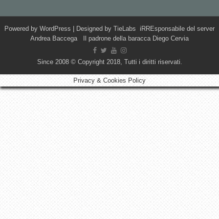
Powered by
WordPress
| Designed by
TieLabs
iRREsponsabile del server
Andrea Baccega Il padrone della baracca Diego Cervia
Since 2008 © Copyright 2018, Tutti i diritti riservati.
Privacy & Cookies Policy