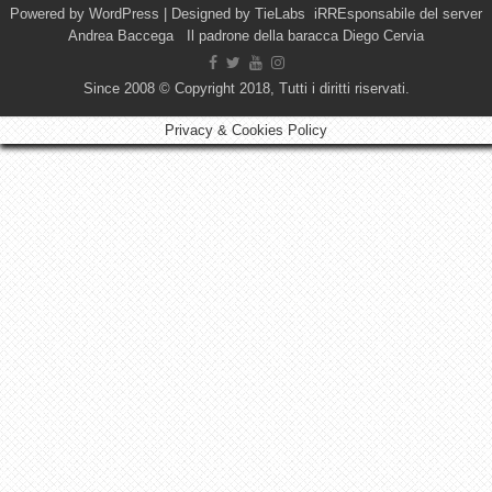
Powered by
WordPress
| Designed by
TieLabs
iRREsponsabile del server
Andrea Baccega Il padrone della baracca Diego Cervia
Since 2008 © Copyright 2018, Tutti i diritti riservati.
Privacy & Cookies Policy