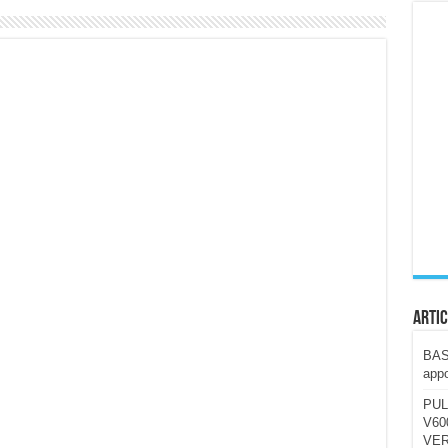
ccola, 4K e molto efficace. Ecco come va in strada
CE fa questa Lampada Letour! – RECENSIONE
della mountain bike elettrica biammortizzata.
n-Ear suonano male? Recensione EarFun Clip 2
i un semplice vetro temperato!
 su SOS, sicurezza e controllo da remoto.
cus su SOS e comandi da remoto
Artic
BAST
appo
PUL
V600
VER