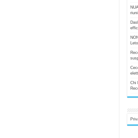
NUAS
riun
Dash
effi
NON
Let
Rece
susp
Ceco
elet
Chi 
Rece
Priv