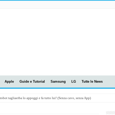
Apple
Guide e Tutorial
Samsung
LG
Tutte le News
t tagliaerba lo appoggi e fa tutto lui! (Senza cavo, senza App)
OLA! UWANT V600: Aspirapolvere senza fili con LASER VERDE!
assunti AI per le tue riunioni e lezioni universitarie