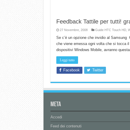
Feedback Tattile per tutti! g
27 Novembre, 2008
Guide HTC Touch HD
,
W
Se c’è un opzione che invidio al Samsung O
che viene emessa ogni volta che si tocca il 
dispositivi Windows Mobile, avranno quest
Leggi tutto
Facebook
Twitter
Meta
Accedi
Feed dei contenuti