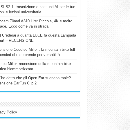
I B2-1: trascrizione e riassunti AI per le tue
ioni e lezioni universitarie
cam 70mai A810 Lite: Piccola, 4K e molto
cace. Ecco come va in strada
 Crederai a quanta LUCE fa questa Lampada
our! – RECENSIONE
nsione Cecotec Millor : la mountain bike full
ended che sorprende per versatilità.
tec Millor, recensione della mountain bike
trica biammortizzata.
l’ha detto che gli Open-Ear suonano male?
nsione EarFun Clip 2
acy Policy