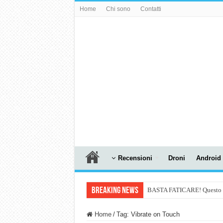
Home
Chi sono
Contatti
Recensioni
Droni
Android
Breaking News
BASTA FATICARE! Questo robo
PULISCE e SI SVUOTA DA S
Home
/
Tag:
Vibrate on Touch
NUASI B2-1: trascrizione e ri