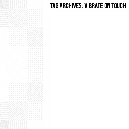
Tag Archives:
Vibrate on Touch
Dashcam 70mai A810 Lite: Pi
NON Crederai a quanta LU
Cecotec Millor, recensione 
Chi l’ha detto che gli Ope
BENKS OMNIWARRIOR: Più d
Brondi Amico Vero 4G: Focus
Brondi Amico VERO 4G : Fo