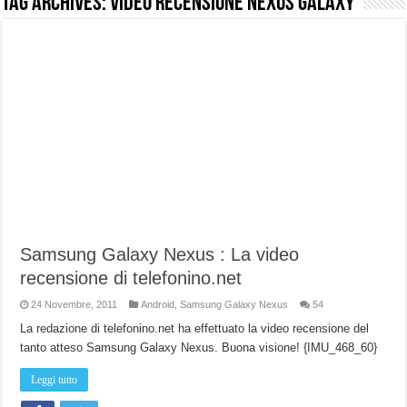
Tag Archives:
Video recensione Nexus Galaxy
NUASI B2-1: trascrizione e riassunti AI per le tue riunioni e lezioni universitarie
Dashcam 70mai A810 Lite: Piccola, 4K e molto efficace. Ecco come va in strada
NON Crederai a quanta LUCE fa questa Lampada Letour! – RECENSIONE
Cecotec Millor, recensione della mountain bike elettrica biammortizzata.
Chi l’ha detto che gli Open-Ear suonano male? Recensione EarFun Clip 2
BENKS OMNIWARRIOR: Più di un semplice vetro temperato!
Brondi Amico Vero 4G: Focus su SOS, sicurezza e controllo da remoto.
Brondi Amico VERO 4G : Focus su SOS e comandi da remoto
Samsung Galaxy Nexus : La video
recensione di telefonino.net
24 Novembre, 2011
Android
,
Samsung Galaxy Nexus
54
La redazione di telefonino.net ha effettuato la video recensione del
tanto atteso Samsung Galaxy Nexus. Buona visione! {IMU_468_60}
Leggi tutto