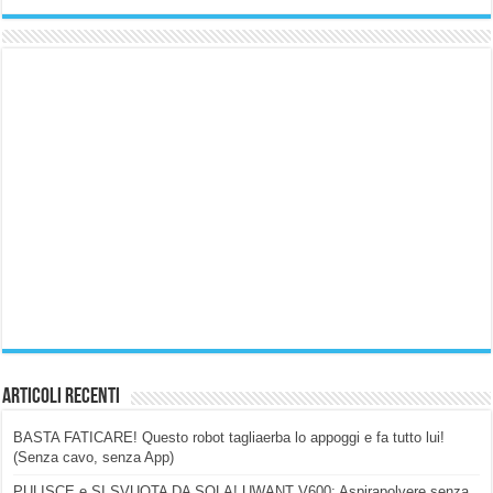
Articoli Recenti
BASTA FATICARE! Questo robot tagliaerba lo appoggi e fa tutto lui!
(Senza cavo, senza App)
PULISCE e SI SVUOTA DA SOLA! UWANT V600: Aspirapolvere senza