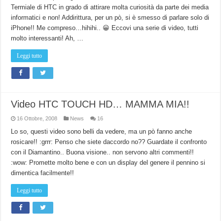
Termiale di HTC in grado di attirare molta curiosità da parte dei media
informatici e non! Addirittura, per un pò, si è smesso di parlare solo di
iPhone!! Me compreso…hihihi.. 😀 Eccovi una serie di video, tutti
molto interessanti! Ah, …
Leggi tutto
Video HTC TOUCH HD… MAMMA MIA!!
16 Ottobre, 2008
News
16
Lo so, questi video sono belli da vedere, ma un pò fanno anche
rosicare!! :grrr: Penso che siete daccordo no?? Guardate il confronto
con il Diamantino.. Buona visione.. non servono altri commenti!!
:wow: Promette molto bene e con un display del genere il pennino si
dimentica facilmente!!
Leggi tutto