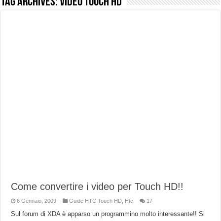
Tag Archives:
Video Touch HD
NUASI B2-1: trascrizione e riassunti AI per le tue riunioni e lezioni universitarie
Dashcam 70mai A810 Lite: Piccola, 4K e molto efficace. Ecco come va in strada
NON Crederai a quanta LUCE fa questa Lampada Letour! – RECENSIONE
Cecotec Millor, recensione della mountain bike elettrica biammortizzata.
Chi l’ha detto che gli Open-Ear suonano male? Recensione EarFun Clip 2
BENKS OMNIWARRIOR: Più di un semplice vetro temperato!
Brondi Amico Vero 4G: Focus su SOS, sicurezza e controllo da remoto.
Brondi Amico VERO 4G : Focus su SOS e comandi da remoto
Come convertire i video per Touch HD!!
6 Gennaio, 2009
Guide HTC Touch HD
,
Htc
17
Sul forum di XDA è apparso un programmino molto interessante!! Si