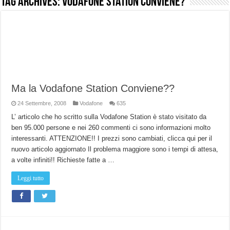
Tag Archives:
vodafone station conviene?
NUASI B2-1: trascrizione e riassunti AI per le tue riunioni e lezioni universitarie
Dashcam 70mai A810 Lite: Piccola, 4K e molto efficace. Ecco come va in strada
NON Crederai a quanta LUCE fa questa Lampada Letour! – RECENSIONE
Cecotec Millor, recensione della mountain bike elettrica biammortizzata.
Chi l’ha detto che gli Open-Ear suonano male? Recensione EarFun Clip 2
Ma la Vodafone Station Conviene??
BENKS OMNIWARRIOR: Più di un semplice vetro temperato!
24 Settembre, 2008
Vodafone
635
Brondi Amico Vero 4G: Focus su SOS, sicurezza e controllo da remoto.
L’ articolo che ho scritto sulla Vodafone Station è stato visitato da
ben 95.000 persone e nei 260 commenti ci sono informazioni molto
Brondi Amico VERO 4G : Focus su SOS e comandi da remoto
interessanti. ATTENZIONE!! I prezzi sono cambiati, clicca qui per il
nuovo articolo aggiornato Il problema maggiore sono i tempi di attesa,
a volte infiniti!! Richieste fatte a …
Leggi tutto