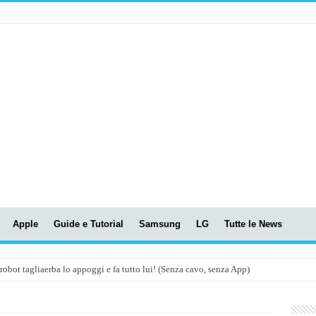
Apple
Guide e Tutorial
Samsung
LG
Tutte le News
t tagliaerba lo appoggi e fa tutto lui! (Senza cavo, senza App)
OLA! UWANT V600: Aspirapolvere senza fili con LASER VERDE!
assunti AI per le tue riunioni e lezioni universitarie