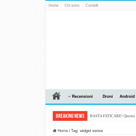
Home
Chi sono
Contatti
Recensioni
Droni
Android
Breaking News
BASTA FATICARE! Questo robo
PULISCE e SI SVUOTA DA S
Home
/
Tag:
widget sense
NUASI B2-1: trascrizione e ri