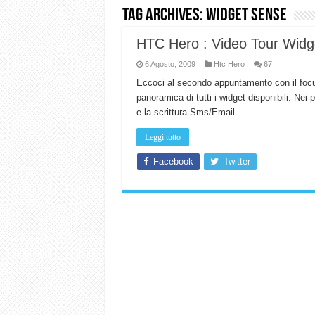
Tag Archives:
widget sense
Dashcam 70mai A810 Lite: Pi
HTC Hero : Video Tour Widg
NON Crederai a quanta LU
6 Agosto, 2009
Htc Hero
67
Cecotec Millor, recensione 
Eccoci al secondo appuntamento con il focu
Chi l’ha detto che gli Ope
panoramica di tutti i widget disponibili. Nei
BENKS OMNIWARRIOR: Più d
e la scrittura Sms/Email.
Brondi Amico Vero 4G: Focus
Leggi tutto
Brondi Amico VERO 4G : Fo
Facebook
Twitter