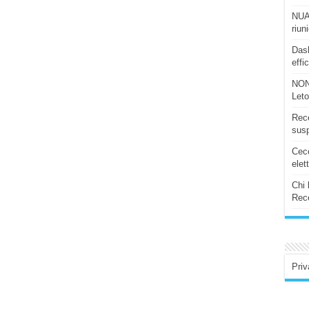
NUAS
riun
Dash
effi
NON
Let
Rece
susp
Ceco
elet
Chi 
Rece
Priv