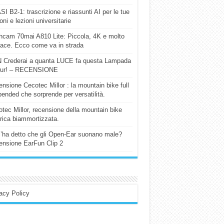
I B2-1: trascrizione e riassunti AI per le tue
ioni e lezioni universitarie
cam 70mai A810 Lite: Piccola, 4K e molto
cace. Ecco come va in strada
 Crederai a quanta LUCE fa questa Lampada
our! – RECENSIONE
nsione Cecotec Millor : la mountain bike full
ended che sorprende per versatilità.
tec Millor, recensione della mountain bike
trica biammortizzata.
l’ha detto che gli Open-Ear suonano male?
nsione EarFun Clip 2
acy Policy