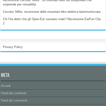
Recensione Cecotec Millor : la mountain bike full suspended che
sorprende per versatilità.
Cecotec Millor, recensione della mountain bike elettrica biammortizzata.
Chi l’ha detto che gli Open-Ear suonano male? Recensione EarFun Clip
2
Privacy Policy
Meta
Accedi
Feed dei contenuti
Feed dei commenti