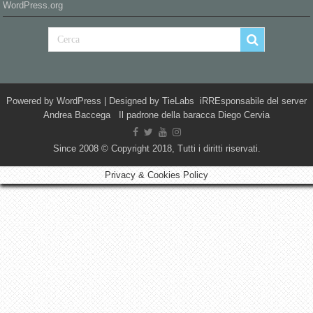
WordPress.org
Powered by
WordPress
| Designed by
TieLabs
iRREsponsabile del server
Andrea Baccega Il padrone della baracca Diego Cervia
Since 2008 © Copyright 2018, Tutti i diritti riservati.
Privacy & Cookies Policy