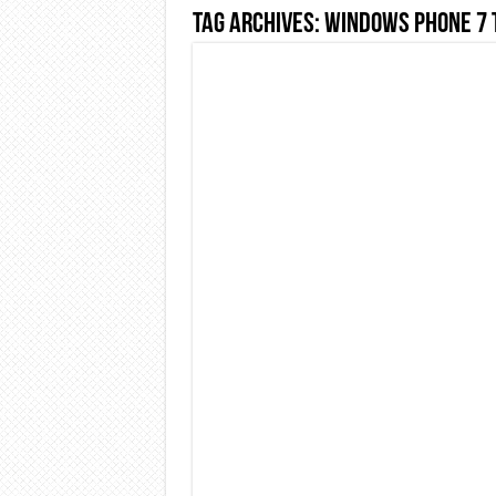
Tag Archives:
windows phone 7 t
Dashcam 70mai A810 Lite: Pi
NON Crederai a quanta LU
Cecotec Millor, recensione 
Chi l’ha detto che gli Ope
BENKS OMNIWARRIOR: Più d
Brondi Amico Vero 4G: Focus
Brondi Amico VERO 4G : Fo