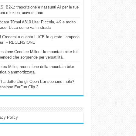
I B2-1: trascrizione e riassunti AI per le tue
ioni e lezioni universitarie
cam 70mai A810 Lite: Piccola, 4K e molto
cace. Ecco come va in strada
 Crederai a quanta LUCE fa questa Lampada
our! – RECENSIONE
nsione Cecotec Millor : la mountain bike full
ended che sorprende per versatilità.
tec Millor, recensione della mountain bike
trica biammortizzata.
l’ha detto che gli Open-Ear suonano male?
nsione EarFun Clip 2
acy Policy