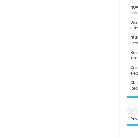
NUAS
riun
Dash
effi
NON
Let
Rece
susp
Ceco
elet
Chi 
Rece
Priv