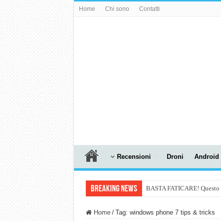
Home
Chi sono
Contatti
Recensioni
Droni
Android
Breaking News
BASTA FATICARE! Questo robo
PULISCE e SI SVUOTA DA S
Home
/
Tag:
windows phone 7 tips & tricks
NUASI B2-1: trascrizione e ri