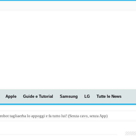
Apple
Guide e Tutorial
Samsung
LG
Tutte le News
t tagliaerba lo appoggi e fa tutto lui! (Senza cavo, senza App)
OLA! UWANT V600: Aspirapolvere senza fili con LASER VERDE!
assunti AI per le tue riunioni e lezioni universitarie