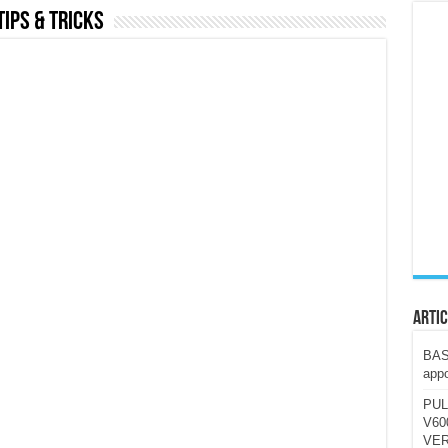
ips & tricks
ccola, 4K e molto efficace. Ecco come va in strada
CE fa questa Lampada Letour! – RECENSIONE
della mountain bike elettrica biammortizzata.
n-Ear suonano male? Recensione EarFun Clip 2
i un semplice vetro temperato!
 su SOS, sicurezza e controllo da remoto.
cus su SOS e comandi da remoto
Artic
BAST
appo
PUL
V600
VER