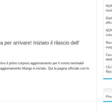
NUAS
riun
Dash
effi
NON
Let
r arrivare! Iniziato il rilascio dell’
Rece
susp
Ceco
elet
rivo il primo corposo aggiornamento per il vostro teminale!
Chi 
 aggiornamento Mango è iniziato. Qui la pagina ufficiale con lo
Rece
Priv