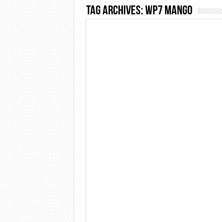
Tag Archives:
wp7 mango
Dashcam 70mai A810 Lite: Pi
NON Crederai a quanta LU
Cecotec Millor, recensione 
Chi l’ha detto che gli Ope
BENKS OMNIWARRIOR: Più d
Brondi Amico Vero 4G: Focus
Brondi Amico VERO 4G : Fo