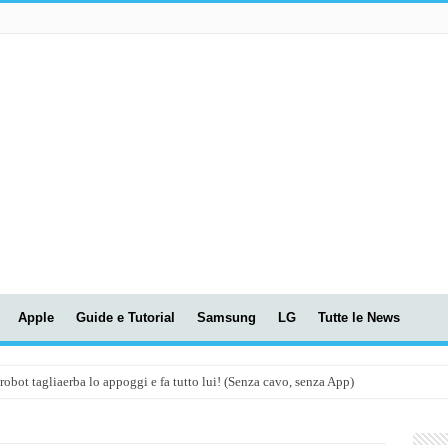
Apple
Guide e Tutorial
Samsung
LG
Tutte le News
t tagliaerba lo appoggi e fa tutto lui! (Senza cavo, senza App)
OLA! UWANT V600: Aspirapolvere senza fili con LASER VERDE!
assunti AI per le tue riunioni e lezioni universitarie