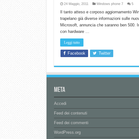
24 Maggio, 2011
Windows phone 7
5
Il tanto atteso e corposo aggiornamento Wi
trapelano già diverse informazioni sulle nu
Microsoft, annuncia che saranno ben 500. Inolt
con hardware …
Leggi tutto
Facebook
Twitter
Meta
Accedi
Feed dei contenuti
Feed dei commenti
WordPress.org