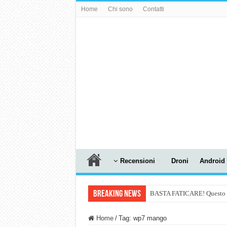
Home
Chi sono
Contatti
Recensioni
Droni
Android
Breaking News
BASTA FATICARE! Questo robo
PULISCE e SI SVUOTA DA S
Home
/
Tag:
wp7 mango
NUASI B2-1: trascrizione e ri