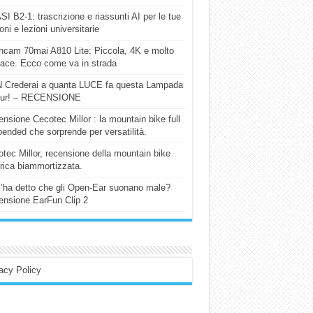
I B2-1: trascrizione e riassunti AI per le tue
ioni e lezioni universitarie
cam 70mai A810 Lite: Piccola, 4K e molto
cace. Ecco come va in strada
 Crederai a quanta LUCE fa questa Lampada
our! – RECENSIONE
nsione Cecotec Millor : la mountain bike full
ended che sorprende per versatilità.
tec Millor, recensione della mountain bike
trica biammortizzata.
l’ha detto che gli Open-Ear suonano male?
nsione EarFun Clip 2
acy Policy