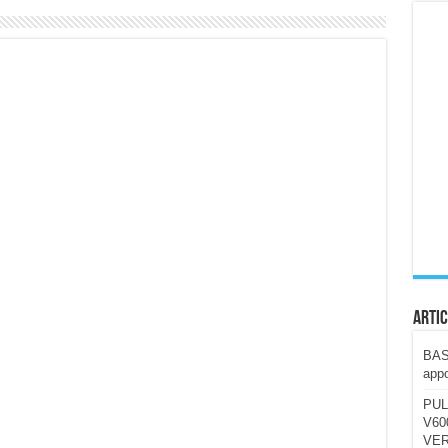
ccola, 4K e molto efficace. Ecco come va in strada
CE fa questa Lampada Letour! – RECENSIONE
della mountain bike elettrica biammortizzata.
n-Ear suonano male? Recensione EarFun Clip 2
i un semplice vetro temperato!
 su SOS, sicurezza e controllo da remoto.
cus su SOS e comandi da remoto
Artic
BAST
appo
PUL
V600
VER