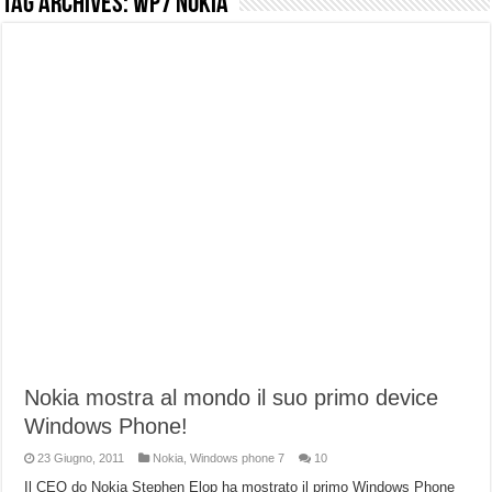
Tag Archives:
WP7 nokia
NUASI B2-1: trascrizione e riassunti AI per le tue riunioni e lezioni universitarie
Dashcam 70mai A810 Lite: Piccola, 4K e molto efficace. Ecco come va in strada
NON Crederai a quanta LUCE fa questa Lampada Letour! – RECENSIONE
Cecotec Millor, recensione della mountain bike elettrica biammortizzata.
Chi l’ha detto che gli Open-Ear suonano male? Recensione EarFun Clip 2
BENKS OMNIWARRIOR: Più di un semplice vetro temperato!
Brondi Amico Vero 4G: Focus su SOS, sicurezza e controllo da remoto.
Brondi Amico VERO 4G : Focus su SOS e comandi da remoto
Nokia mostra al mondo il suo primo device
Windows Phone!
23 Giugno, 2011
Nokia
,
Windows phone 7
10
Il CEO do Nokia Stephen Elop ha mostrato il primo Windows Phone