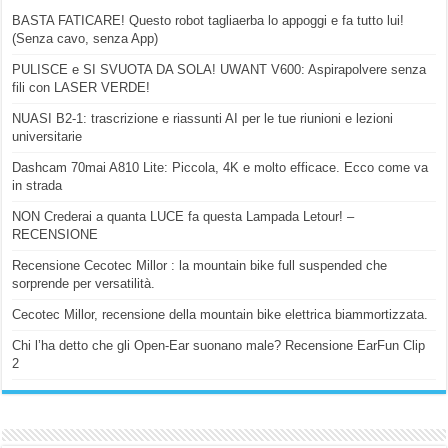
BASTA FATICARE! Questo robot tagliaerba lo appoggi e fa tutto lui!
(Senza cavo, senza App)
PULISCE e SI SVUOTA DA SOLA! UWANT V600: Aspirapolvere senza
fili con LASER VERDE!
NUASI B2-1: trascrizione e riassunti AI per le tue riunioni e lezioni
universitarie
Dashcam 70mai A810 Lite: Piccola, 4K e molto efficace. Ecco come va
in strada
NON Crederai a quanta LUCE fa questa Lampada Letour! –
RECENSIONE
Recensione Cecotec Millor : la mountain bike full suspended che
sorprende per versatilità.
Cecotec Millor, recensione della mountain bike elettrica biammortizzata.
Chi l’ha detto che gli Open-Ear suonano male? Recensione EarFun Clip
2