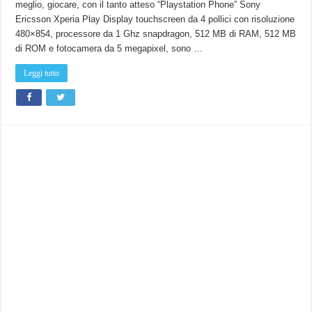
meglio, giocare, con il tanto atteso “Playstation Phone” Sony
Ericsson Xperia Play Display touchscreen da 4 pollici con risoluzione
480×854, processore da 1 Ghz snapdragon, 512 MB di RAM, 512 MB
di ROM e fotocamera da 5 megapixel, sono …
Leggi tutto