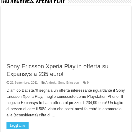
Tag Archives:
Xperia play
NUASI B2-1: trascrizione e riassunti AI per le tue riunioni e lezioni universitarie
Dashcam 70mai A810 Lite: Piccola, 4K e molto efficace. Ecco come va in strada
NON Crederai a quanta LUCE fa questa Lampada Letour! – RECENSIONE
Cecotec Millor, recensione della mountain bike elettrica biammortizzata.
Chi l’ha detto che gli Open-Ear suonano male? Recensione EarFun Clip 2
BENKS OMNIWARRIOR: Più di un semplice vetro temperato!
Brondi Amico Vero 4G: Focus su SOS, sicurezza e controllo da remoto.
Sony Ericsson Xperia Play in offerta su
Expansys a 235 euro!
Brondi Amico VERO 4G : Focus su SOS e comandi da remoto
21 Settembre, 2011
Android
,
Sony Ericsson
9
L’ amico Batista70 segnala un offerta interessante riguardante il Sony
Ericsson Xperia Play, meglio conosciuto come Playstation Phone. Il
negozio Expansys lo ha in offerta al prezzo di 234,99 euro! Un taglio
di prezzo di oltre il 50% visto che pochi mesi fa entrò in commercio
alla (sconsiderata) cifra di …
Leggi tutto