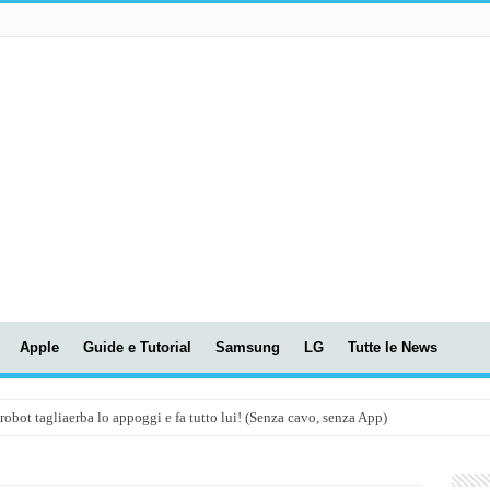
Apple
Guide e Tutorial
Samsung
LG
Tutte le News
t tagliaerba lo appoggi e fa tutto lui! (Senza cavo, senza App)
OLA! UWANT V600: Aspirapolvere senza fili con LASER VERDE!
assunti AI per le tue riunioni e lezioni universitarie