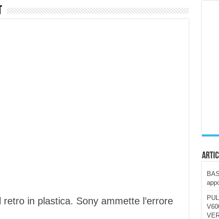
t
ccola, 4K e molto efficace. Ecco come va in strada
CE fa questa Lampada Letour! – RECENSIONE
della mountain bike elettrica biammortizzata.
n-Ear suonano male? Recensione EarFun Clip 2
i un semplice vetro temperato!
 su SOS, sicurezza e controllo da remoto.
cus su SOS e comandi da remoto
Artic
BAST
appo
PUL
 retro in plastica. Sony ammette l’errore
V600
VER