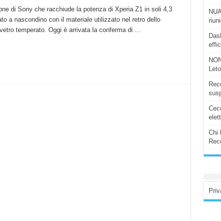
e di Sony che racchiude la potenza di Xperia Z1 in soli 4,3
NUAS
to a nascondino con il materiale utilizzato nel retro dello
riun
vetro temperato. Oggi è arrivata la conferma di …
Dash
effi
NON
Let
Rece
susp
Ceco
elet
Chi 
Rece
Priv