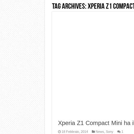
Tag Archives:
Xperia Z1 compac
Dashcam 70mai A810 Lite: Pi
NON Crederai a quanta LU
Cecotec Millor, recensione 
Chi l’ha detto che gli Ope
BENKS OMNIWARRIOR: Più d
Brondi Amico Vero 4G: Focus
Brondi Amico VERO 4G : Fo
Xperia Z1 Compact Mini ha il
18 Febbraio, 2014
News
,
Sony
1