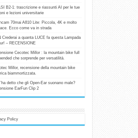
I B2-1: trascrizione e riassunti AI per le tue
ioni e lezioni universitarie
cam 70mai A810 Lite: Piccola, 4K e molto
cace. Ecco come va in strada
 Crederai a quanta LUCE fa questa Lampada
our! – RECENSIONE
nsione Cecotec Millor : la mountain bike full
ended che sorprende per versatilità.
tec Millor, recensione della mountain bike
trica biammortizzata.
l’ha detto che gli Open-Ear suonano male?
nsione EarFun Clip 2
acy Policy