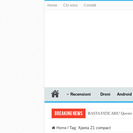
Home
Chi sono
Contatti
Recensioni
Droni
Android
Breaking News
BASTA FATICARE! Questo robo
PULISCE e SI SVUOTA DA S
Home
/
Tag:
Xperia Z1 compact
NUASI B2-1: trascrizione e ri