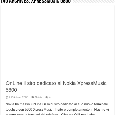
Tag Archives:
XpressMusic 5800
NUASI B2-1: trascrizione e riassunti AI per le tue riunioni e lezioni universitarie
Dashcam 70mai A810 Lite: Piccola, 4K e molto efficace. Ecco come va in strada
NON Crederai a quanta LUCE fa questa Lampada Letour! – RECENSIONE
Cecotec Millor, recensione della mountain bike elettrica biammortizzata.
Chi l’ha detto che gli Open-Ear suonano male? Recensione EarFun Clip 2
BENKS OMNIWARRIOR: Più di un semplice vetro temperato!
Brondi Amico Vero 4G: Focus su SOS, sicurezza e controllo da remoto.
Brondi Amico VERO 4G : Focus su SOS e comandi da remoto
OnLine il sito dedicato al Nokia XpressMusic
5800
9 Ottobre, 2008
Nokia
4
Nokia ha messo OnLine un mini sito dedicato al suo nuovo terminale
touchscreen 5800 XpressMusic. Il sito è completamente in Flash e vi
mostra tutte le funzioni del telefono.. Cliccate QUI per il sito