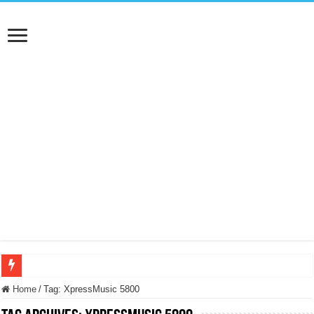
BASTA FATICARE! Questo robot tagliaerba lo appoggi e fa tutto lui! (Senza cav
Home
/
Tag:
XpressMusic 5800
PULISCE e SI SVUOTA DA SOLA! UWANT V600: Aspirapolvere senza fili con