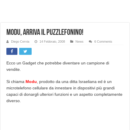
NUASI B2-1: trascrizione e riassunti AI per le tue riunioni e lezioni universitarie
Dashcam 70mai A810 Lite: Piccola, 4K e molto efficace. Ecco come va in strada
NON Crederai a quanta LUCE fa questa Lampada Letour! – RECENSIONE
Modu, arriva il puzzlefonino!
Cecotec Millor, recensione della mountain bike elettrica biammortizzata.
Diego Cervia
14 Febbraio, 2008
News
6 Comments
Chi l’ha detto che gli Open-Ear suonano male? Recensione EarFun Clip 2
BENKS OMNIWARRIOR: Più di un semplice vetro temperato!
Ecco un Gadget che potrebbe diventare un campione di
Brondi Amico Vero 4G: Focus su SOS, sicurezza e controllo da remoto.
vendite.
Brondi Amico VERO 4G : Focus su SOS e comandi da remoto
Si chiama
Modu
, prodotto da una ditta Israeliana ed è un
microtelefono cellulare da innestare in dispositivi più grandi
capaci di donargli ulteriori funzioni e un aspetto completamente
diverso.