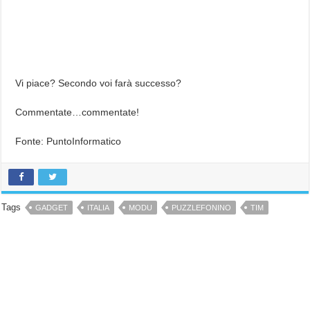
Vi piace? Secondo voi farà successo?
Commentate…commentate!
Fonte: PuntoInformatico
Tags
GADGET
ITALIA
MODU
PUZZLEFONINO
TIM