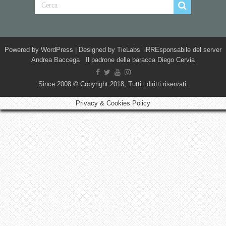
Powered by
WordPress
| Designed by
TieLabs
iRREsponsabile del server
Andrea Baccega Il padrone della baracca Diego Cervia
Since 2008 © Copyright 2018, Tutti i diritti riservati.
Privacy & Cookies Policy