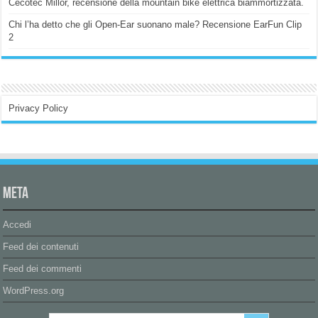
Cecotec Millor, recensione della mountain bike elettrica biammortizzata.
Chi l’ha detto che gli Open-Ear suonano male? Recensione EarFun Clip
2
Privacy Policy
Meta
Accedi
Feed dei contenuti
Feed dei commenti
WordPress.org