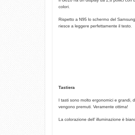
Il G810 ha un display da 2,6 pollici con
colori.
Rispetto a N95 lo schermo del Samsung è
riesce a leggere perfettamente il testo.
Tastiera
I tasti sono molto ergonomici e grandi
vengono premuti. Veramente ottima!
La colorazione dell’ illuminazione è bianc