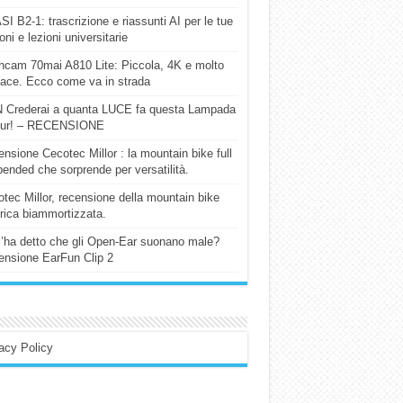
I B2-1: trascrizione e riassunti AI per le tue
ioni e lezioni universitarie
cam 70mai A810 Lite: Piccola, 4K e molto
cace. Ecco come va in strada
 Crederai a quanta LUCE fa questa Lampada
our! – RECENSIONE
nsione Cecotec Millor : la mountain bike full
ended che sorprende per versatilità.
tec Millor, recensione della mountain bike
trica biammortizzata.
l’ha detto che gli Open-Ear suonano male?
nsione EarFun Clip 2
acy Policy