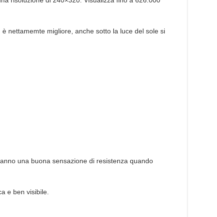
 una risoluzione di 240×320. Visualizza fino a 626.000
 nettamemte migliore, anche sotto la luce del sole si
, danno una buona sensazione di resistenza quando
a e ben visibile.