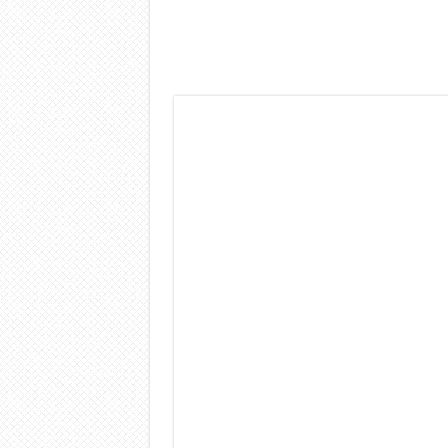
Dashcam 70mai A810 Lite: Pi
NON Crederai a quanta LU
Cecotec Millor, recensione 
Chi l’ha detto che gli Ope
BENKS OMNIWARRIOR: Più d
Brondi Amico Vero 4G: Focus
Brondi Amico VERO 4G : Fo