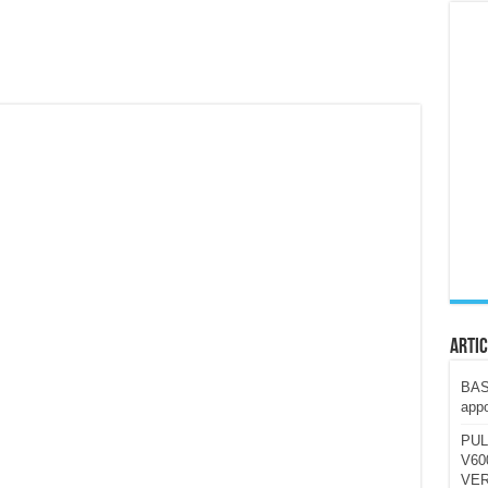
ccola, 4K e molto efficace. Ecco come va in strada
CE fa questa Lampada Letour! – RECENSIONE
della mountain bike elettrica biammortizzata.
n-Ear suonano male? Recensione EarFun Clip 2
i un semplice vetro temperato!
 su SOS, sicurezza e controllo da remoto.
cus su SOS e comandi da remoto
Artic
BAST
appo
PUL
V600
VER