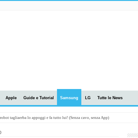
Apple
Guide e Tutorial
Samsung
LG
Tutte le News
t tagliaerba lo appoggi e fa tutto lui! (Senza cavo, senza App)
OLA! UWANT V600: Aspirapolvere senza fili con LASER VERDE!
0
assunti AI per le tue riunioni e lezioni universitarie