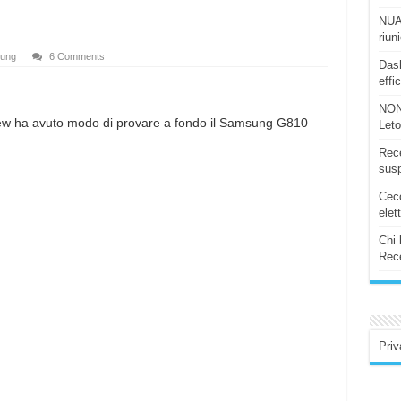
NUAS
riun
ung
6 Comments
Dash
effi
NON
eview ha avuto modo di provare a fondo il Samsung G810
Let
Rece
susp
Ceco
elet
Chi 
Rece
Priv