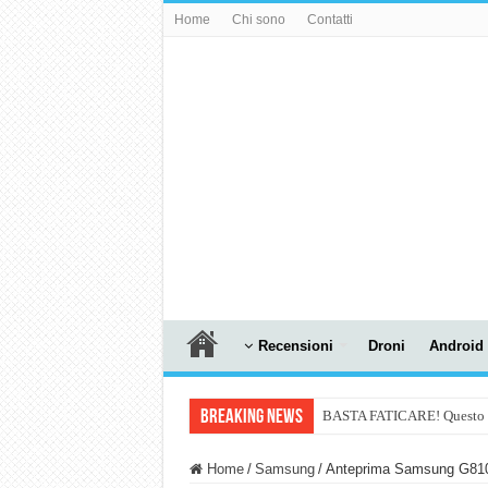
Home
Chi sono
Contatti
Recensioni
Droni
Android
Breaking News
BASTA FATICARE! Questo robo
PULISCE e SI SVUOTA DA S
Home
/
Samsung
/
Anteprima Samsung G81
NUASI B2-1: trascrizione e ri