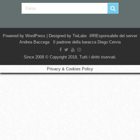
Powered by
WordPress
| Designed by
TieLabs
iRREsponsabile del server
Andrea Baccega Il padrone della baracca Diego Cervia
Since 2008 © Copyright 2018, Tutti i diritti riservati.
Privacy & Cookies Policy