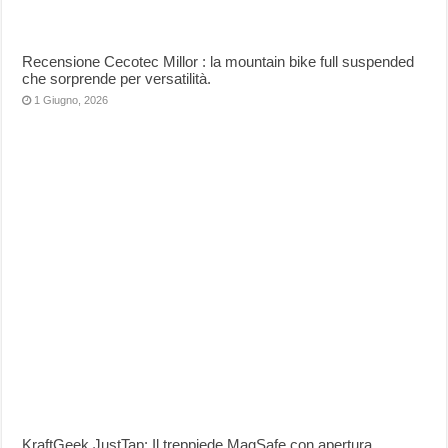
Recensione Cecotec Millor : la mountain bike full suspended
che sorprende per versatilità.
1 Giugno, 2026
KraftGeek JustTap: Il treppiede MagSafe con apertura