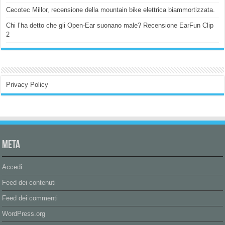
Cecotec Millor, recensione della mountain bike elettrica biammortizzata.
Chi l’ha detto che gli Open-Ear suonano male? Recensione EarFun Clip
2
Privacy Policy
Meta
Accedi
Feed dei contenuti
Feed dei commenti
WordPress.org