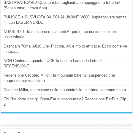
BASTA FATICARE! Questo robot tagliaerba lo appoggi e fa tutto lui!
(Senza cavo, senza App)
PULISCE e SI SVUOTA DA SOLA! UWANT V600: Aspirapolvere senza
fili con LASER VERDE!
NUASI B2-1: trascrizione e riassunti AI per le tue riunioni e lezioni
universitarie
Dashcam 70mai A810 Lite: Piccola, 4K e molto efficace. Ecco come va
in strada
NON Crederai a quanta LUCE fa questa Lampada Letour! –
RECENSIONE
Recensione Cecotec Millor : la mountain bike full suspended che
sorprende per versatilità.
Cecotec Millor, recensione della mountain bike elettrica biammortizzata.
Chi l’ha detto che gli Open-Ear suonano male? Recensione EarFun Clip
2