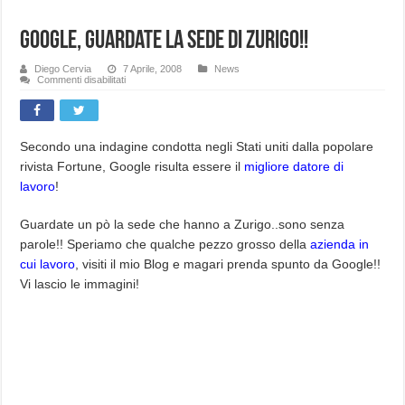
Google, guardate la sede di Zurigo!!
Diego Cervia
7 Aprile, 2008
News
su
Commenti disabilitati
Google,
guardate
la
sede
di
Zurigo!!
Secondo una indagine condotta negli Stati uniti dalla popolare
rivista Fortune, Google risulta essere il
migliore datore di
lavoro
!
Guardate un pò la sede che hanno a Zurigo..sono senza
parole!! Speriamo che qualche pezzo grosso della
azienda in
cui lavoro
, visiti il mio Blog e magari prenda spunto da Google!!
Vi lascio le immagini!