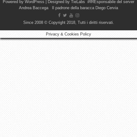
Powered by
WordPress
| Designed by
TieLabs
iRREsponsabile del server
Andrea Baccega Il padrone della baracca Diego Cervia
Since 2008 © Copyright 2018, Tutti i diritti riservati.
Privacy & Cookies Policy