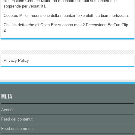
Recensione Cecotec Millor : la mountain bike full suspended che
sorprende per versatilità.
Cecotec Millor, recensione della mountain bike elettrica biammortizzata.
Chi l’ha detto che gli Open-Ear suonano male? Recensione EarFun Clip
2
Privacy Policy
Meta
Accedi
Feed dei contenuti
Feed dei commenti