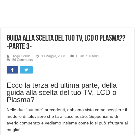
NUASI B2-1: trascrizione e riassunti AI per le tue riunioni e lezioni universitarie
Dashcam 70mai A810 Lite: Piccola, 4K e molto efficace. Ecco come va in strada
NON Crederai a quanta LUCE fa questa Lampada Letour! – RECENSIONE
Guida alla scelta del tuo TV, LCD o Plasma??
Cecotec Millor, recensione della mountain bike elettrica biammortizzata.
-Parte 3-
Chi l’ha detto che gli Open-Ear suonano male? Recensione EarFun Clip 2
BENKS OMNIWARRIOR: Più di un semplice vetro temperato!
Diego Cervia
30 Maggio, 2008
Guide e Tutorial
56 Comments
Brondi Amico Vero 4G: Focus su SOS, sicurezza e controllo da remoto.
Brondi Amico VERO 4G : Focus su SOS e comandi da remoto
Ecco la terza ed ultima parte, della
guida alla scelta del tuo TV, LCD o
Plasma?
Nelle due “puntate” precedenti, abbiamo visto come scegliere il
modello di televisore che fa al caso nostro. Supponiamo di
averlo comperato e vediamo insieme come lo si può sfruttare al
meglio!