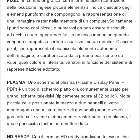
PIXEL
: In computer grafica, con il termine pixel (contrazione
della locuzione inglese picture element) si indica ciascuno degli
elementi puntiformi che compongono la rappresentazione di
una immagine raster nella memoria di un computer.Solitamente
i punti sono così piccoli e numerosi da non essere distinguibili
ad occhio nudo, apparendo fusi in un’unica immagine quando
vengono stampati su carta o visualizzati su un monitor. Ciascun
pixel, che rappresenta il più piccolo elemento autonomo
dell’immagine, è caratterizzato dalla propria posizione e da
valori quali colore e intensità, variabili in funzione del sistema di
rappresentazione adottato.
PLASMA
: Uno schermo al plasma (Plasma Display Panel –
PDP) è un tipo di schermo piatto ora comunemente usato per
grandi schermi televisivi (tipicamente sopra ai 32 pollici). Molte
piccole celle posizionate in mezzo a due pannelli di vetro
mantengono una mistura inerte di gas nobili (neon e xeno). Il
gas nelle celle viene elettricamente trasformato in un plasma, il
quale poi eccita i fosfori ad emettere luce.
HD READY
: Con il termine HD ready si indicano televisori che