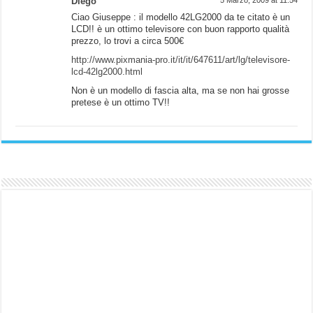
Diego
5 Marzo, 2009 at 11:54
Ciao Giuseppe : il modello 42LG2000 da te citato è un
LCD!! è un ottimo televisore con buon rapporto qualità
prezzo, lo trovi a circa 500€
http://www.pixmania-pro.it/it/it/647611/art/lg/televisore-
lcd-42lg2000.html
Non è un modello di fascia alta, ma se non hai grosse
pretese è un ottimo TV!!