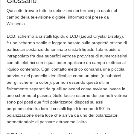
Glossario
Qui sotto trovate tutte le definizioni dei termini più usati nel
campo della televisione digitale. informazioni prese da
Wikipedia
LCD
: schermo a cristalli liquidi, o LCD (Liquid Crystal Display),
è uno schermo sottile e leggero basato sulle proprietà ottiche di
particolari sostanze denominate cristalli liquidi. Tale liquido è
intrappolato fra due superfici vetrose provviste di numerosissimi
contatti elettrici con i quali poter applicare un campo elettrico al
liquido contenuto. Ogni contatto elettrico comanda una piccola
porzione del pannello identificabile come un pixel (o subpixel
per gli schermi a colori), pur non essendo questi ultimi
fisicamente separati da quelli adiacenti come avviene invece in
uno schermo al plasma. Sulle faccie esterne dei pannelli vetrosi
sono poi posti due filtri polarizzatori disposti su assi
perpendicolari tra loro. I cristalli liquidi torcono di 90° la
polarizzazione della luce che arriva da uno dei polarizzatori,
permettendole di passare attraverso l’altro