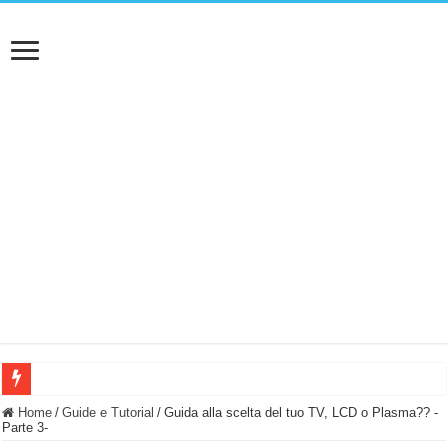
BASTA FATICARE! Questo robot tagliaerba lo appoggi e fa tutto lui! (Senza cav
Home
/
Guide e Tutorial
/
Guida alla scelta del tuo TV, LCD o Plasma?? -
Parte 3-
PULISCE e SI SVUOTA DA SOLA! UWANT V600: Aspirapolvere senza fili con