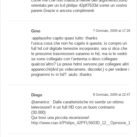
come me che non mastica niente dell argomento,sono
orientato per un lcd philips 42pfl7633d vorrei un vostro
parere.Grazie e ancora complimenti
Gino
7 Gennaio, 2009 at 17:26
:applausiho capito quasi tutto :thanks
l’unica cosa che non ho capito è questa: io compro un
full hd col digitale terrestre incorporato. ora si dice che
le prossime trasmissioni saranno in hd, ma io le vedrò
se sono collegato con l’antenna o devo collegare
qualcos’altro? Le prese hdmi servono per collegare altri
apparecchi(dvd ps videcamere, decoder,) o per vedere i
programmi tv in hd? :aiuto :thanks
Diego
8 Gennaio, 2009 at 22:47
@americo : Dalle caratteristiche mi sembr un ottimo
televosore!! è un full HD con un buon contrasto
(30.000)
Qui trovi una piccola recensione!
http://www.ciao.it/Philips_42PFL5603D_12__Opinione_109