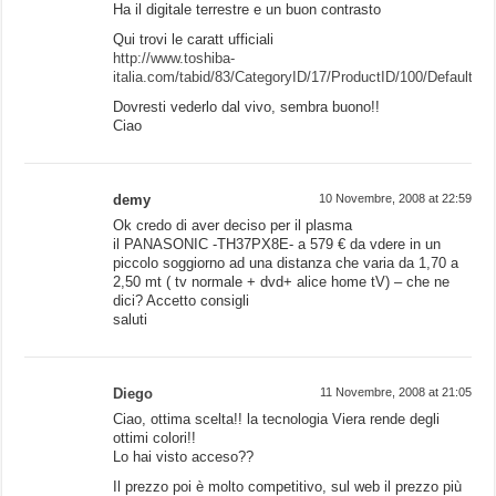
Ha il digitale terrestre e un buon contrasto
Qui trovi le caratt ufficiali
http://www.toshiba-
italia.com/tabid/83/CategoryID/17/ProductID/100/Default.as
Dovresti vederlo dal vivo, sembra buono!!
Ciao
demy
10 Novembre, 2008 at 22:59
Ok credo di aver deciso per il plasma
il PANASONIC -TH37PX8E- a 579 € da vdere in un
piccolo soggiorno ad una distanza che varia da 1,70 a
2,50 mt ( tv normale + dvd+ alice home tV) – che ne
dici? Accetto consigli
saluti
Diego
11 Novembre, 2008 at 21:05
Ciao, ottima scelta!! la tecnologia Viera rende degli
ottimi colori!!
Lo hai visto acceso??
Il prezzo poi è molto competitivo, sul web il prezzo più