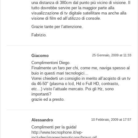
una distanza di 380cm dal punto più vicino di visione. Il
tutto dovrebbe servire per la maggior parte alla
visualizzazione di tv digitale satellitare ma anche alla
visione di film ed all’utilizzo di console.
Grazie tante per l’attenzione.
Fabrizio.
Giacomo
25 Gennaio, 2009 at 11:33
Complimentoni Diego.
Finalmente un faro per chi, come me, naviga spesso al
buio in questi mari tecnologici…
Vorrei chiederti un consiglio in merito all’acqisto di un tv
da 46-50″ (plasma o lcd, Hd o Full HD, contrasto,
etc…) visto l’attuale mercato. Poi gli Hz, sono
importanti?
grazie ed a presto.
Alessandro
10 Febbraio, 2009 at 17:57
Complimenti per la guida!
http://www.tecnophone.it/wp-
includes/images/emoticons/bravo.gif