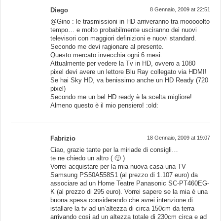
Diego
8 Gennaio, 2009 at 22:51
@Gino : le trasmissioni in HD arriveranno tra mooooolto
tempo… e molto probabilmente usciranno dei nuovi
televisori con maggiori definizioni e nuovi standard.
Secondo me devi ragionare al presente.
Questo mercato invecchia ogni 6 mesi.
Attualmente per vedere la Tv in HD, ovvero a 1080
pixel devi avere un lettore Blu Ray collegato via HDMI!
Se hai Sky HD, va benissimo anche un HD Ready (720
pixel)
Secondo me un bel HD ready è la scelta migliore!
Almeno questo è il mio pensiero! :old:
Fabrizio
18 Gennaio, 2009 at 19:07
Ciao, grazie tante per la miriade di consigli…
te ne chiedo un altro ( 🙂 )
Vorrei acquistare per la mia nuova casa una TV
Samsung PS50A558S1 (al prezzo di 1.107 euro) da
associare ad un Home Teatre Panasonic SC-PT460EG-
K (al prezzo di 295 euro). Vorrei sapere se la mia è una
buona spesa considerando che avrei intenzione di
istallare la tv ad un’altezza di circa 150cm da terra
arrivando cosi ad un altezza totale di 230cm circa e ad