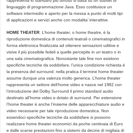
rappresenta lo standard più diffuso si basa su un subset di
linguaggio di programmazione Java. Esso costituisce un
software intermedio e aperto per la messa a punto di molti tipi
di applicazioni e servizi anche con modalita’ interattive.
HOME THEATER
: L’home theater, o home theatre, è la
riproduzione domestica di contenuti teatrali o cinematografici in
forma elettronica finalizzata ad ottenere sensazioni uditive e
visive il più possibile fedeli a quelle percepite in un teatro o in
una sala cinematografica. Nonostante tale fine non esistono
specifiche tecniche da soddisfare, l’unica condizione richiesta è
la presenza del surround; nella pratica il termine home theater
assume dunque una valenza molto generica. L’home theater
rappresenta un settore dell’home video e nasce nel 1982 con
l’introduzione del Dolby Surround il primo standard audio
destinato all’home video e dotato di surround. Per estensione
l’home theater è anche l’insieme delle apparecchiature audio e
video necessarie per tale riproduzione domestica. Non
essendoci specifiche tecniche da soddisfare si possono
realizzare home theater economici da poche centinaia di Euro
e dalle scarse prestazioni fino a sistemi da decine di migliaia di