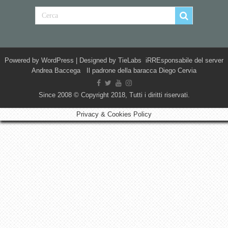
Powered by
WordPress
| Designed by
TieLabs
iRREsponsabile del server
Andrea Baccega Il padrone della baracca Diego Cervia
Since 2008 © Copyright 2018, Tutti i diritti riservati.
Privacy & Cookies Policy