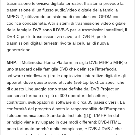
trasmissione televisiva digitale terrestre. Il sistema prevede la
trasmissione di un flusso audio/video digitale della famiglia
MPEG-2, utilizzando un sistema di modulazione OFDM con
codifica concatenata. Altri sistemi di trasmissione video digitale
della famiglia DVB sono il DVB-S per le trasmissioni satellitari, il
DVB-C per le trasmissioni via cavo, e il DVB-H, per le
trasmissioni digitali terrestri rivolte ai cellulari di nuova
generazione
MHP
: Il Multimedia Home Platform, in sigla DVB-MHP o MHP, è
uno standard della famiglia DVB che definisce l’interfaccia
software (middleware) tra le applicazioni interattive digitali e gli
apparati dove queste sono attivate (set-top box).Le specifiche
di questo Linguaggio sono state definite dal DVB Project un
consorzio formato da più di 300 operatori del settore,
costruttori, sviluppatori di software di circa 35 paesi diversi. La
conformità del progetto è sotto la responsabilità dell’European
Telecommunications Standards Institute ([1]). L’MHP fin dal
principio viene sviluppato in due modi differenti: DVB-HTML,
poco fortunato perché molto complesso, e DVB-J.DVB-J che