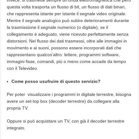
invece, si trasmette sempre un’onda elettromagnetica che però
questa volta trasporta un flusso di bit, un flusso di dati binari,
che rappresenta istante per istante il segnale video originale.
Mentre il segnale analogico può subire deterioramenti durante
la trasmissione il segnale numerico (o digitale), se il
collegamento è adeguato, viene ricevuto perfettamente senza
distorsioni. Nel flusso dei dati trasmessi, oltre alle immagini in
movimento e ai suoni, possono essere incorporati dati che
rappresentano qualcos’altro: lettere, programmi software,
immagini fisse, comandi, più o meno come accade da tempo
con il Televideo.
Come posso usufruire di questo servizio?
Per poter visualizzare i programmi in digitale terrestre, bisogna
avere un set-top box (decoder terrestre) da collegare alla
propria TV.
Oppure si può acquistare un TV, con già il decoder terrestre
integrato.