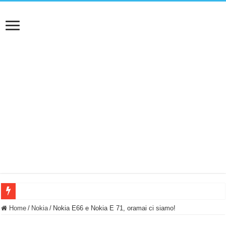
BASTA FATICARE! Questo robot tagliaerba lo appoggi e fa tutto lui! (Senza cav
Home
/
Nokia
/
Nokia E66 e Nokia E 71, oramai ci siamo!
PULISCE e SI SVUOTA DA SOLA! UWANT V600: Aspirapolvere senza fili con