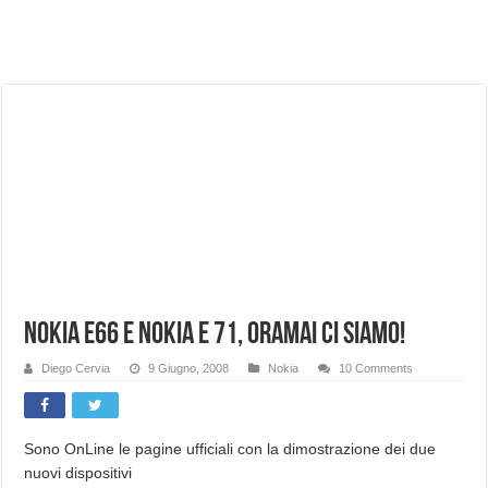
NUASI B2-1: trascrizione e riassunti AI per le tue riunioni e lezioni universitarie
Dashcam 70mai A810 Lite: Piccola, 4K e molto efficace. Ecco come va in strada
NON Crederai a quanta LUCE fa questa Lampada Letour! – RECENSIONE
Cecotec Millor, recensione della mountain bike elettrica biammortizzata.
Chi l’ha detto che gli Open-Ear suonano male? Recensione EarFun Clip 2
BENKS OMNIWARRIOR: Più di un semplice vetro temperato!
Brondi Amico Vero 4G: Focus su SOS, sicurezza e controllo da remoto.
Brondi Amico VERO 4G : Focus su SOS e comandi da remoto
Nokia E66 e Nokia E 71, oramai ci siamo!
Diego Cervia
9 Giugno, 2008
Nokia
10 Comments
Sono OnLine le pagine ufficiali con la dimostrazione dei due
nuovi dispositivi