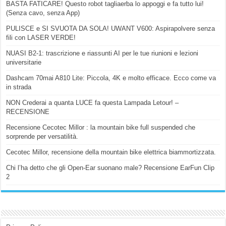
BASTA FATICARE! Questo robot tagliaerba lo appoggi e fa tutto lui!
(Senza cavo, senza App)
PULISCE e SI SVUOTA DA SOLA! UWANT V600: Aspirapolvere senza
fili con LASER VERDE!
NUASI B2-1: trascrizione e riassunti AI per le tue riunioni e lezioni
universitarie
Dashcam 70mai A810 Lite: Piccola, 4K e molto efficace. Ecco come va
in strada
NON Crederai a quanta LUCE fa questa Lampada Letour! –
RECENSIONE
Recensione Cecotec Millor : la mountain bike full suspended che
sorprende per versatilità.
Cecotec Millor, recensione della mountain bike elettrica biammortizzata.
Chi l’ha detto che gli Open-Ear suonano male? Recensione EarFun Clip
2