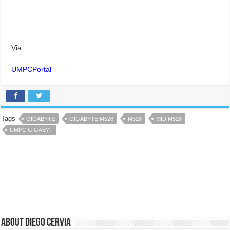
Via
UMPCPortal
Tags
GIGABYTE
GIGABYTE M528
M528
MID M528
UMPC GIGABYT
About Diego Cervia