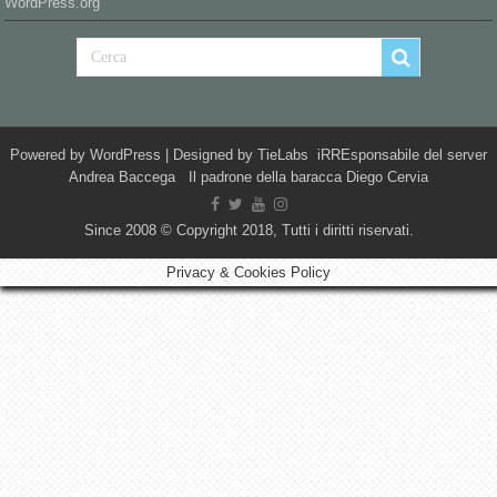
WordPress.org
Powered by
WordPress
| Designed by
TieLabs
iRREsponsabile del server
Andrea Baccega Il padrone della baracca Diego Cervia
Since 2008 © Copyright 2018, Tutti i diritti riservati.
Privacy & Cookies Policy