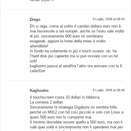
Diego
9 Luglio, 2008 at 08:43
Eh si raga..come al solito il cambio dollaro euro non è
mai favorevole a noi europei..anche se l’euro vale molto
di più..sinceramente 600 euro mi sembrano
esagerati..eppure la fonte della news è molto
attendibile!
In fondo ha solamente in più il touch screen..ok, ha
l’hard disk più capiente ma si può ovviare con un hd
usb!
kagliostro passa al wind!tra l’altro ora arrivano con la 6
celle!Grrr
Kagliostro
9 Luglio, 2008 at 08:48
Il touchscreen costa 10 dollari in fabbrica.
La cerniera 2 dollari.
Sinceramente la strategia Gigabyte mi sembra folle,
perché un M912 con hd così piccolo e solo con Linux a
quasi 500 euro non lo comprerei mai.
Il minimo dovrebbe essere quello a 560 euro, ma non li
vale quei soldi e sinceramente non li spenderei mai per