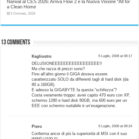
Narwal al CES 2026: Arriva Flow 2 e la Nuova Visione “All for
a Clean Home
5 Gennaio, 2026
13 comments
Kagliostro
9 Luglio, 2008 at 08:17
DELUSIONEEEEEEEEEEEEEEEEE!!
Ma che razza di prezzi sono?
Fino all’altro giorno il GIGA doveva essere
caratterizzato SOLO da differenti tagli di hard disk (da
80 a 160GB).
E adesso la GIGABYTE fa questa “schifezza”?
Costa veramente troppo: avrei capito 470 euro con XP,
schermo 1280 e hard disk 80GB, ma 600 euro per un
EEE con schermo ruotabile è un’esagerazione.
Piero
9 Luglio, 2008 at 08:24
Conferma ancor di più la superiorità di MSI con il suo
WIND U100 !!!