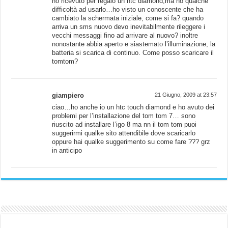
ho ricevuto per regalo un htc diamond,ma ho qualche
difficoltà ad usarlo…ho visto un conoscente che ha
cambiato la schermata iniziale, come si fa? quando
arriva un sms nuovo devo inevitabilmente rileggere i
vecchi messaggi fino ad arrivare al nuovo? inoltre
nonostante abbia aperto e siastemato l’illuminazione, la
batteria si scarica di continuo. Come posso scaricare il
tomtom?
giampiero
21 Giugno, 2009 at 23:57
ciao…ho anche io un htc touch diamond e ho avuto dei
problemi per l’installazione del tom tom 7… sono
riuscito ad installare l’igo 8 ma nn il tom tom puoi
suggerirmi qualke sito attendibile dove scaricarlo
oppure hai qualke suggerimento su come fare ??? grz
in anticipo