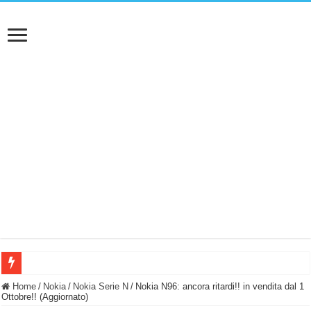
BASTA FATICARE! Questo robot tagliaerba lo appoggi e fa tutto lui! (Senza cav
Home
/
Nokia
/
Nokia Serie N
/
Nokia N96: ancora ritardi!! in vendita dal 1
Ottobre!! (Aggiornato)
PULISCE e SI SVUOTA DA SOLA! UWANT V600: Aspirapolvere senza fili con