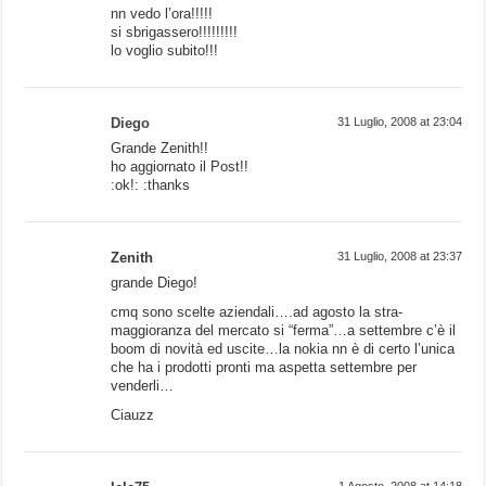
nn vedo l’ora!!!!!
si sbrigassero!!!!!!!!!
lo voglio subito!!!
Diego
31 Luglio, 2008 at 23:04
Grande Zenith!!
ho aggiornato il Post!!
:ok!: :thanks
Zenith
31 Luglio, 2008 at 23:37
grande Diego!
cmq sono scelte aziendali….ad agosto la stra-
maggioranza del mercato si “ferma”…a settembre c’è il
boom di novità ed uscite…la nokia nn è di certo l’unica
che ha i prodotti pronti ma aspetta settembre per
venderli…
Ciauzz