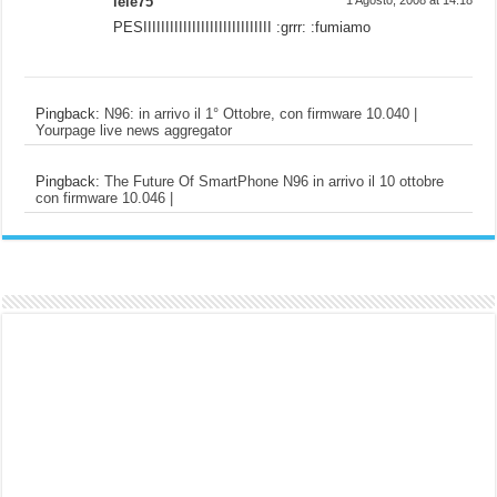
lele75
1 Agosto, 2008 at 14:18
PESIIIIIIIIIIIIIIIIIIIIIIIIIIIII :grrr: :fumiamo
Pingback:
N96: in arrivo il 1° Ottobre, con firmware 10.040 |
Yourpage live news aggregator
Pingback:
The Future Of SmartPhone N96 in arrivo il 10 ottobre
con firmware 10.046 |