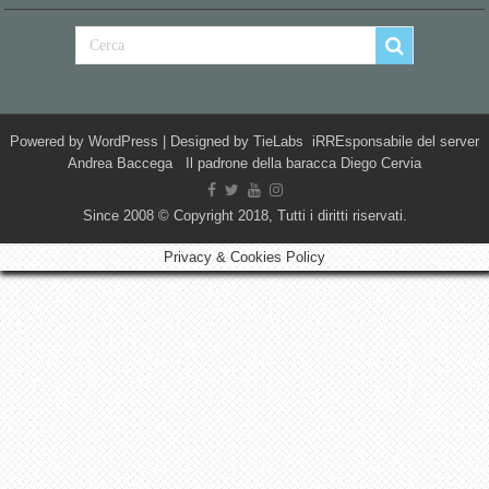
Powered by
WordPress
| Designed by
TieLabs
iRREsponsabile del server
Andrea Baccega Il padrone della baracca Diego Cervia
Since 2008 © Copyright 2018, Tutti i diritti riservati.
Privacy & Cookies Policy