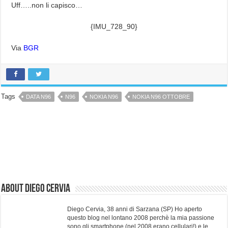
Uff…..non li capisco…
{IMU_728_90}
Via
BGR
Tags
DATA N96
N96
NOKIA N96
NOKIA N96 OTTOBRE
About Diego Cervia
Diego Cervia, 38 anni di Sarzana (SP) Ho aperto
questo blog nel lontano 2008 perchè la mia passione
sono gli smartphone (nel 2008 erano cellulari!) e le