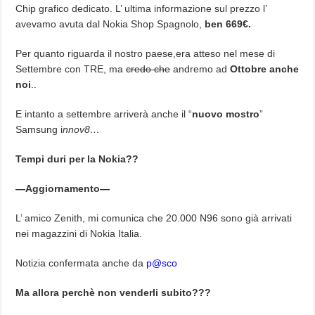
Chip grafico dedicato. L’ ultima informazione sul prezzo l’
avevamo avuta dal Nokia Shop Spagnolo,
ben 669€.
Per quanto riguarda il nostro paese,era atteso nel mese di
Settembre con TRE, ma
credo che
andremo ad
Ottobre anche
noi
..
E intanto a settembre arriverà anche il “
nuovo mostro
”
Samsung i
nnov8…
Tempi duri per la Nokia??
—Aggiornamento—
L’ amico Zenith, mi comunica che 20.000 N96 sono già arrivati
nei magazzini di Nokia Italia.
Notizia confermata anche da
p@sco
Ma allora perchè non venderli subito???