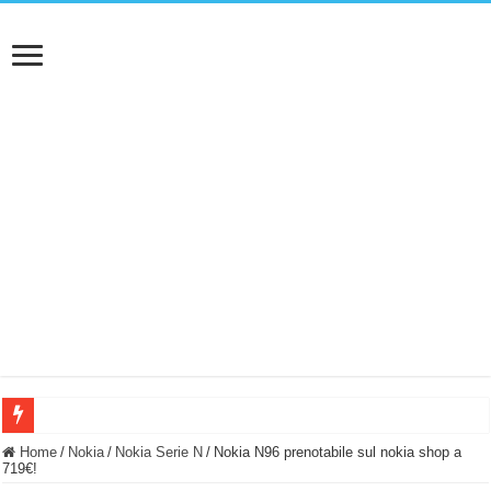
BASTA FATICARE! Questo robot tagliaerba lo appoggi e fa tutto lui! (Senza cav
Home
/
Nokia
/
Nokia Serie N
/
Nokia N96 prenotabile sul nokia shop a
719€!
PULISCE e SI SVUOTA DA SOLA! UWANT V600: Aspirapolvere senza fili con