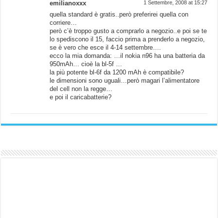
emilianoxxx
1 Settembre, 2008 at 15:27
quella standard è gratis..però preferirei quella con
corriere…
però c’è troppo gusto a comprarlo a negozio..e poi se te
lo spediscono il 15, faccio prima a prenderlo a negozio,
se è vero che esce il 4-14 settembre….
ecco la mia domanda: …il nokia n96 ha una batteria da
950mAh… cioè la bl-5f …
la più potente bl-6f da 1200 mAh è compatibile?
le dimensioni sono uguali…però magari l’alimentatore
del cell non la regge…
e poi il caricabatterie?