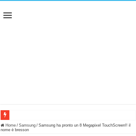
BASTA FATICARE! Questo robot tagliaerba lo appoggi e fa tutto lui! (Senza cav
Home
/
Samsung
/
Samsung ha pronto un 8 Megapixel TouchScreen!! il
nome è bresson
PULISCE e SI SVUOTA DA SOLA! UWANT V600: Aspirapolvere senza fili con