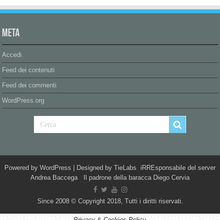
Meta
Accedi
Feed dei contenuti
Feed dei commenti
WordPress.org
Powered by
WordPress
| Designed by
TieLabs
iRREsponsabile del server
Andrea Baccega Il padrone della baracca Diego Cervia
Since 2008 © Copyright 2018, Tutti i diritti riservati.
Privacy & Cookies Policy