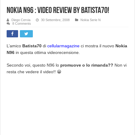
Nokia N96 : Video Review By Batista70!
Diego Cervia
30 Settembre, 2008
Nokia Serie N
8 Comments
L’amico
Batista70
di
cellularmagazine
ci mostra il nuovo
Nokia
N96
in questa ottima videorecensione.
Secondo voi, questo N96 lo
promuove o lo rimanda??
Non vi
resta che vedere il video!! 😀