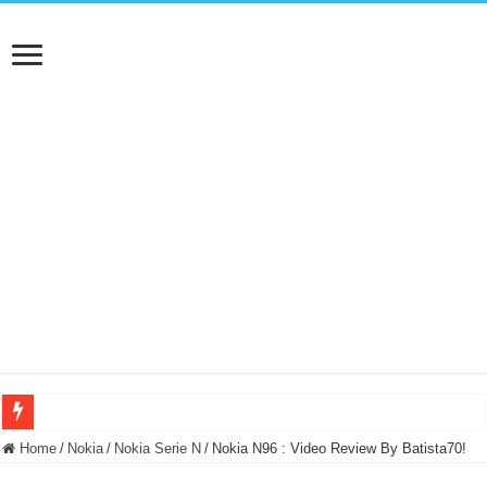
BASTA FATICARE! Questo robot tagliaerba lo appoggi e fa tutto lui! (Senza cav
Home
/
Nokia
/
Nokia Serie N
/
Nokia N96 : Video Review By Batista70!
PULISCE e SI SVUOTA DA SOLA! UWANT V600: Aspirapolvere senza fili con