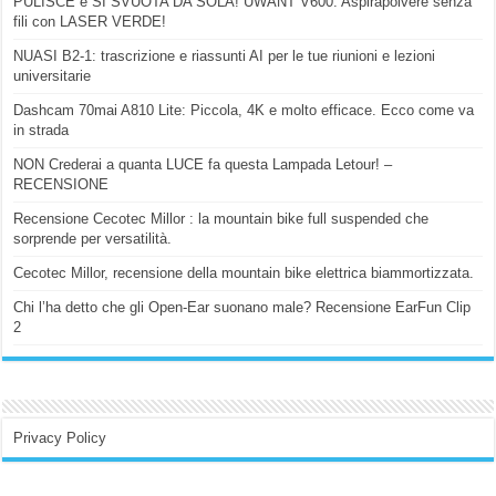
PULISCE e SI SVUOTA DA SOLA! UWANT V600: Aspirapolvere senza
fili con LASER VERDE!
NUASI B2-1: trascrizione e riassunti AI per le tue riunioni e lezioni
universitarie
Dashcam 70mai A810 Lite: Piccola, 4K e molto efficace. Ecco come va
in strada
NON Crederai a quanta LUCE fa questa Lampada Letour! –
RECENSIONE
Recensione Cecotec Millor : la mountain bike full suspended che
sorprende per versatilità.
Cecotec Millor, recensione della mountain bike elettrica biammortizzata.
Chi l’ha detto che gli Open-Ear suonano male? Recensione EarFun Clip
2
Privacy Policy