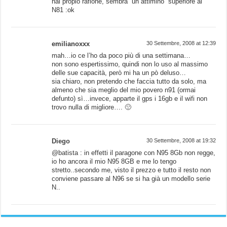
hai propio rafione, sembra “un attimino” superiore al
N81 :ok
emilianoxxx
30 Settembre, 2008 at 12:39
mah…io ce l’ho da poco più di una settimana…
non sono espertissimo, quindi non lo uso al massimo
delle sue capacità, però mi ha un pò deluso…
sia chiaro, non pretendo che faccia tutto da solo, ma
almeno che sia meglio del mio povero n91 (ormai
defunto) sì…invece, apparte il gps i 16gb e il wifi non
trovo nulla di migliore…. 🙁
Diego
30 Settembre, 2008 at 19:32
@batista : in effetti il paragone con N95 8Gb non regge,
io ho ancora il mio N95 8GB e me lo tengo
stretto..secondo me, visto il prezzo e tutto il resto non
conviene passare al N96 se si ha già un modello serie
N..