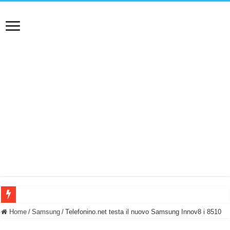
BASTA FATICARE! Questo robot tagliaerba lo appoggi e fa tutto lui! (Senza cav
Home
/
Samsung
/
Telefonino.net testa il nuovo Samsung Innov8 i 8510
PULISCE e SI SVUOTA DA SOLA! UWANT V600: Aspirapolvere senza fili con